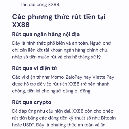
lâu dài cùng XX88.
Các phương thức rút tiền tại
XX88
Rút qua ngân hàng nội địa
Đây là hình thức phổ biến và an toàn. Người chơi
chỉ cần liên kết tài khoản ngân hàng chính chủ,
nhập số tiền muốn rút và chờ hệ thống xử lý.
Rút qua ví điện tử
Các ví điện tử như Momo, ZaloPay hay ViettelPay
được hỗ trợ để việc rút tiền XX88 trở nên nhanh
chóng, tiện lợi cho người dùng di động.
Rút qua crypto
Để đáp ứng nhu cầu hiện đại, XX88 còn cho phép
rút tiền bằng các đồng tiền kỹ thuật số như Bitcoin
hoặc USDT. Đây là phương thức an toàn và ẩn