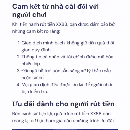
Cam kết từ nhà cái đối với
người chơi
Khi tiến hành rút tiền XX88, bạn được đảm bảo bởi
những cam kết rõ ràng:
Giao dịch minh bạch, không giữ tiền quá thời
gian quy định.
Thông tin cá nhân và tài chính được mã hóa
nhiều lớp.
Đội ngũ hỗ trợ luôn sẵn sàng xử lý thắc mắc
hoặc sự cố.
Mọi giao dịch đều được lưu lại để người chơi
tiện kiểm tra.
Ưu đãi dành cho người rút tiền
Bên cạnh sự tiện lợi, quá trình rút tiền XX88 còn
mang lại cơ hội tham gia các chương trình ưu đãi: