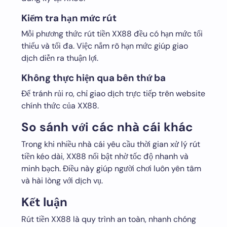
Kiểm tra hạn mức rút
Mỗi phương thức rút tiền XX88 đều có hạn mức tối
thiểu và tối đa. Việc nắm rõ hạn mức giúp giao
dịch diễn ra thuận lợi.
Không thực hiện qua bên thứ ba
Để tránh rủi ro, chỉ giao dịch trực tiếp trên website
chính thức của XX88.
So sánh với các nhà cái khác
Trong khi nhiều nhà cái yêu cầu thời gian xử lý rút
tiền kéo dài, XX88 nổi bật nhờ tốc độ nhanh và
minh bạch. Điều này giúp người chơi luôn yên tâm
và hài lòng với dịch vụ.
Kết luận
Rút tiền XX88 là quy trình an toàn, nhanh chóng