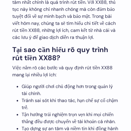
tâm nhất chính là quá trình rút tiền. Với XX88, thủ
tục này không chỉ nhanh chóng mà còn đảm bảo
tuyệt đối về sự minh bạch và bảo mật. Trong bài
viết hôm nay, chúng ta sẽ tìm hiểu chi tiết về cách
rút tiền XX88, những lợi ích, cam kết từ nhà cái và
các lưu ý để giao dịch diễn ra thuận lợi.
Tại sao cần hiểu rõ quy trình
rút tiền XX88?
Việc nắm rõ các bước và quy định rút tiền XX88
mang lại nhiều lợi ích:
Giúp người chơi chủ động hơn trong quản lý
tài chính.
Tránh sai sót khi thao tác, hạn chế sự cố chậm
trễ.
Tận hưởng trải nghiệm trọn vẹn khi mọi chiến
thắng đều được chuyển về tài khoản cá nhân.
Tạo dựng sự an tâm và niềm tin khi đồng hành