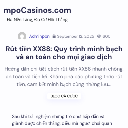
Skip
mpoCasinos.com
to
content
Đa Nền Tảng, Đa Cơ Hội Thắng
Adminpbn
September 12, 2025
605
Rút tiền XX88: Quy trình minh bạch
và an toàn cho mọi giao dịch
Hướng dẫn chi tiết cách rút tiền XX88 nhanh chóng,
an toàn và tiện lợi. Khám phá các phương thức rút
tiền, cam kết minh bạch cùng những lưu...
BLOG CÁ CƯỢC
Sau khi trải nghiệm những trò chơi hấp dẫn và
giành được chiến thắng, điều mà người chơi quan