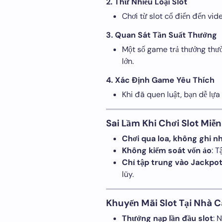
2. Thử Nhiều Loại Slot
Chơi từ slot cổ điển đến vid
3. Quan Sát Tần Suất Thưởng
Một số game trả thưởng thư
lớn.
4. Xác Định Game Yêu Thích
Khi đã quen luật, bạn dễ lự
Sai Lầm Khi Chơi Slot Miễn
Chơi qua loa, không ghi nh
Không kiểm soát vốn ảo
: T
Chỉ tập trung vào Jackpo
lũy.
Khuyến Mãi Slot Tại Nhà C
Thưởng nạp lần đầu slot
: 