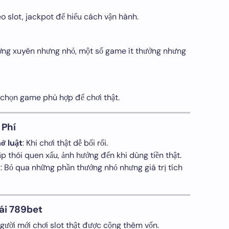
eo slot, jackpot để hiểu cách vận hành.
ờng xuyên nhưng nhỏ, một số game ít thưởng nhưng
a chọn game phù hợp để chơi thật.
 Phí
ớ luật
: Khi chơi thật dễ bối rối.
ập thói quen xấu, ảnh hưởng đến khi dùng tiền thật.
t
: Bỏ qua những phần thưởng nhỏ nhưng giá trị tích
ái 789bet
Người mới chơi slot thật được cộng thêm vốn.