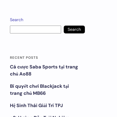
Search
Search
RECENT POSTS
Cá cược Saba Sports tại trang
chủ Ao88
Bí quyết chơi Blackjack tại
trang chủ MB66
Hệ Sinh Thái Giải Trí TPJ