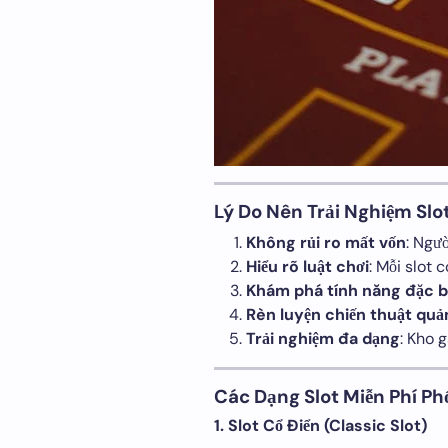
Lý Do Nên Trải Nghiệm Slo
Không rủi ro mất vốn
: Ngư
Hiểu rõ luật chơi
: Mỗi slot 
Khám phá tính năng đặc b
Rèn luyện chiến thuật quả
Trải nghiệm đa dạng
: Kho 
Các Dạng Slot Miễn Phí Ph
1. Slot Cổ Điển (Classic Slot)