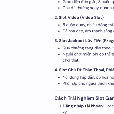
Giao diện đơn giản, 3 cuộn 
Chủ đề thường xoay quanh t
2. Slot Video (Video Slot)
5 cuộn quay, nhiều dòng trả
Đồ họa đẹp, âm thanh sống đ
3. Slot Jackpot Lũy Tiến (Pro
Quỹ thưởng tăng dần theo l
Người chơi miễn phí có thể 
chơi thật.
4. Slot Chủ Đề Thần Thoại, Phi
Nội dung hấp dẫn, đồ họa ho
Phù hợp cho người thích kh
Cách Trải Nghiệm Slot Ga
Đăng nhập tài khoản
: Hoặ
ký.