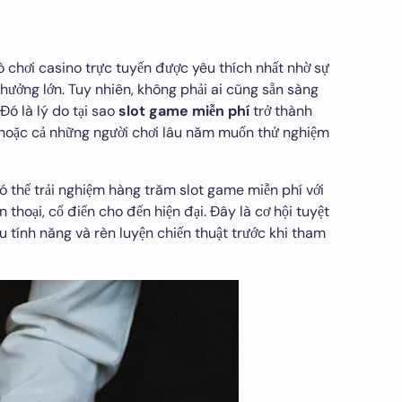
ò chơi casino trực tuyến được yêu thích nhất nhờ sự
 thưởng lớn. Tuy nhiên, không phải ai cũng sẵn sàng
Đó là lý do tại sao
slot game miễn phí
trở thành
 hoặc cả những người chơi lâu năm muốn thử nghiệm
có thể trải nghiệm hàng trăm slot game miễn phí với
n thoại, cổ điển cho đến hiện đại. Đây là cơ hội tuyệt
ểu tính năng và rèn luyện chiến thuật trước khi tham