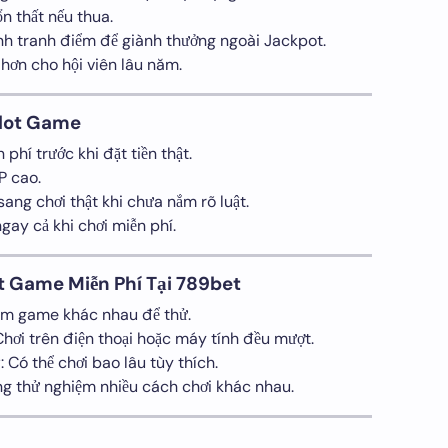
ổn thất nếu thua.
ạnh tranh điểm để giành thưởng ngoài Jackpot.
 hơn cho hội viên lâu năm.
Slot Game
phí trước khi đặt tiền thật.
P cao.
ang chơi thật khi chưa nắm rõ luật.
ngay cả khi chơi miễn phí.
ot Game Miễn Phí Tại 789bet
ăm game khác nhau để thử.
 Chơi trên điện thoại hoặc máy tính đều mượt.
y
: Có thể chơi bao lâu tùy thích.
ng thử nghiệm nhiều cách chơi khác nhau.