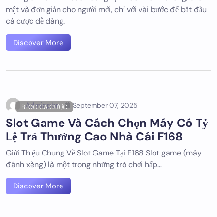
mật và đơn giản cho người mới, chỉ với vài bước để bắt đầu
cá cược dễ dàng.
Discover More
Adminpbn
September 07, 2025
BLOG CÁ CƯỢC
Slot Game Và Cách Chọn Máy Có Tỷ
Lệ Trả Thưởng Cao Nhà Cái F168
Giới Thiệu Chung Về Slot Game Tại F168 Slot game (máy
đánh xèng) là một trong những trò chơi hấp…
Discover More