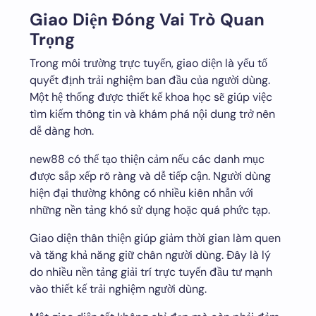
Giao Diện Đóng Vai Trò Quan
Trọng
Trong môi trường trực tuyến, giao diện là yếu tố
quyết định trải nghiệm ban đầu của người dùng.
Một hệ thống được thiết kế khoa học sẽ giúp việc
tìm kiếm thông tin và khám phá nội dung trở nên
dễ dàng hơn.
new88 có thể tạo thiện cảm nếu các danh mục
được sắp xếp rõ ràng và dễ tiếp cận. Người dùng
hiện đại thường không có nhiều kiên nhẫn với
những nền tảng khó sử dụng hoặc quá phức tạp.
Giao diện thân thiện giúp giảm thời gian làm quen
và tăng khả năng giữ chân người dùng. Đây là lý
do nhiều nền tảng giải trí trực tuyến đầu tư mạnh
vào thiết kế trải nghiệm người dùng.