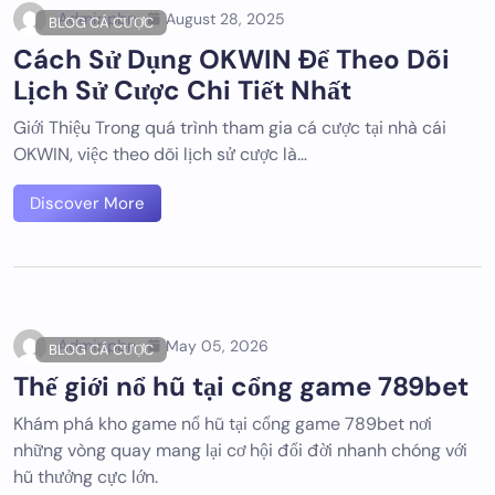
Adminpbn
August 28, 2025
BLOG CÁ CƯỢC
Cách Sử Dụng OKWIN Để Theo Dõi
Lịch Sử Cược Chi Tiết Nhất
Giới Thiệu Trong quá trình tham gia cá cược tại nhà cái
OKWIN, việc theo dõi lịch sử cược là…
Discover More
Adminpbn
May 05, 2026
BLOG CÁ CƯỢC
Thế giới nổ hũ tại cổng game 789bet
Khám phá kho game nổ hũ tại cổng game 789bet nơi
những vòng quay mang lại cơ hội đổi đời nhanh chóng với
hũ thưởng cực lớn.