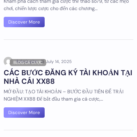
Khám phá cách tham gia cược thể thao so79, từ các mẹo
chơi, chiến lược cược cho đến các chương…
Discover More
Adminpbn
July 14, 2025
BLOG CÁ CƯỢC
CÁC BƯỚC ĐĂNG KÝ TÀI KHOẢN TẠI
NHÀ CÁI XX88
MỞ ĐẦU: TẠO TÀI KHOẢN – BƯỚC ĐẦU TIÊN ĐỂ TRẢI
NGHIỆM XX88 Để bắt đầu tham gia cá cược,…
Discover More