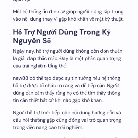
Một hệ thống ổn định sẽ giúp người dùng tập trung
vào nội dung thay vì gặp khó khăn về mặt kỹ thuật.
Hỗ Trợ Người Dùng Trong Kỷ
Nguyên Số
Ngày nay, hỗ trợ người dùng không còn đơn thuần
là giải đáp thắc mắc. Đây là một phần quan trọng
của trải nghiệm tổng thể.
new88 có thể tạo được sự tin tưởng nếu hệ thống
hỗ trợ được tổ chức rõ ràng và dễ tiếp cận. Người
dùng cần cảm thấy rằng họ có thể tìm thấy thông
tin cần thiết bất cứ khi nào gặp khó khăn.
Ngoài hỗ trợ trực tiếp, các nội dung hướng dẫn và
câu hỏi thường gặp cũng đóng vai trò quan trọng
trong việc nâng cao trải nghiệm.