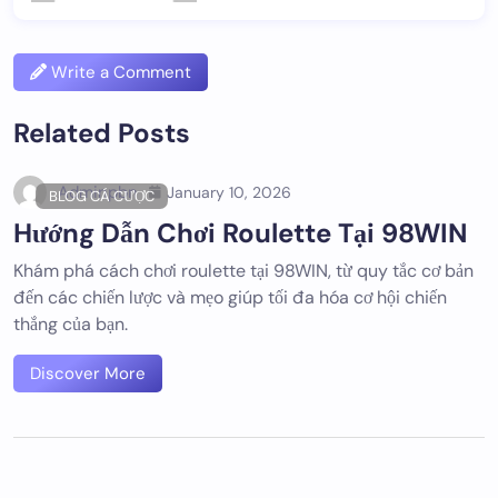
Write a Comment
Related Posts
Adminpbn
January 10, 2026
BLOG CÁ CƯỢC
Hướng Dẫn Chơi Roulette Tại 98WIN
Khám phá cách chơi roulette tại 98WIN, từ quy tắc cơ bản
đến các chiến lược và mẹo giúp tối đa hóa cơ hội chiến
thắng của bạn.
Discover More