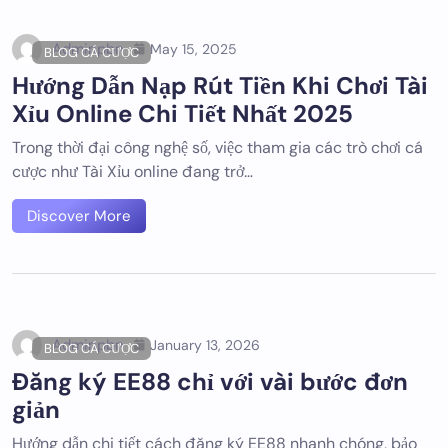
Adminpbn
May 15, 2025
BLOG CÁ CƯỢC
Hướng Dẫn Nạp Rút Tiền Khi Chơi Tài
Xỉu Online Chi Tiết Nhất 2025
Trong thời đại công nghệ số, việc tham gia các trò chơi cá
cược như Tài Xỉu online đang trở…
Discover More
Adminpbn
January 13, 2026
BLOG CÁ CƯỢC
Đăng ký EE88 chỉ với vài bước đơn
giản
Hướng dẫn chi tiết cách đăng ký EE88 nhanh chóng, bảo