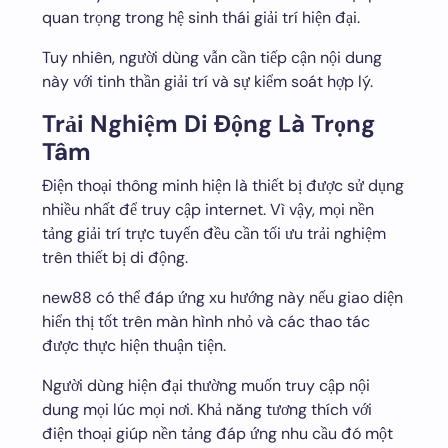
quan trọng trong hệ sinh thái giải trí hiện đại.
Tuy nhiên, người dùng vẫn cần tiếp cận nội dung
này với tinh thần giải trí và sự kiểm soát hợp lý.
Trải Nghiệm Di Động Là Trọng
Tâm
Điện thoại thông minh hiện là thiết bị được sử dụng
nhiều nhất để truy cập internet. Vì vậy, mọi nền
tảng giải trí trực tuyến đều cần tối ưu trải nghiệm
trên thiết bị di động.
new88 có thể đáp ứng xu hướng này nếu giao diện
hiển thị tốt trên màn hình nhỏ và các thao tác
được thực hiện thuận tiện.
Người dùng hiện đại thường muốn truy cập nội
dung mọi lúc mọi nơi. Khả năng tương thích với
điện thoại giúp nền tảng đáp ứng nhu cầu đó một