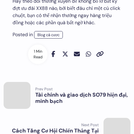
Hãy theo dõi thường xuyên để không bỏ lỡ bất kỳ
đợt ưu đãi XX88 nào, bởi biết đâu chỉ một cú click
chuột, bạn có thể nhận thưởng ngay hàng triệu
đồng hoặc các phần quà bất ngờ khác.
Posted in
Blog cá cược
1 Min
Read
Prev Post
Tài chính và giao dịch SO79 hiện đại,
minh bạch
Next Post
Cách Tăng Cơ Hội Chiến Thắng Tại