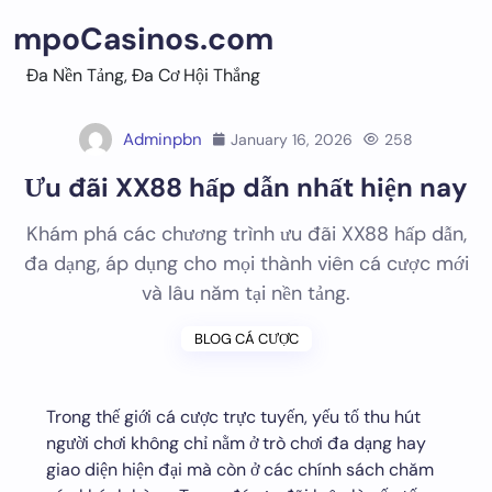
Skip
mpoCasinos.com
to
content
Đa Nền Tảng, Đa Cơ Hội Thắng
Adminpbn
January 16, 2026
258
Ưu đãi XX88 hấp dẫn nhất hiện nay
Khám phá các chương trình ưu đãi XX88 hấp dẫn,
đa dạng, áp dụng cho mọi thành viên cá cược mới
và lâu năm tại nền tảng.
BLOG CÁ CƯỢC
Trong thế giới cá cược trực tuyến, yếu tố thu hút
người chơi không chỉ nằm ở trò chơi đa dạng hay
giao diện hiện đại mà còn ở các chính sách chăm