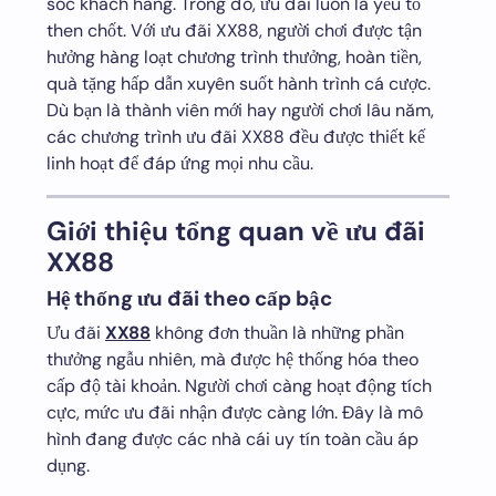
sóc khách hàng. Trong đó, ưu đãi luôn là yếu tố
then chốt. Với ưu đãi XX88, người chơi được tận
hưởng hàng loạt chương trình thưởng, hoàn tiền,
quà tặng hấp dẫn xuyên suốt hành trình cá cược.
Dù bạn là thành viên mới hay người chơi lâu năm,
các chương trình ưu đãi XX88 đều được thiết kế
linh hoạt để đáp ứng mọi nhu cầu.
Giới thiệu tổng quan về ưu đãi
XX88
Hệ thống ưu đãi theo cấp bậc
Ưu đãi
XX88
không đơn thuần là những phần
thưởng ngẫu nhiên, mà được hệ thống hóa theo
cấp độ tài khoản. Người chơi càng hoạt động tích
cực, mức ưu đãi nhận được càng lớn. Đây là mô
hình đang được các nhà cái uy tín toàn cầu áp
dụng.