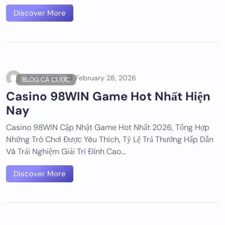
Discover More
Adminpbn
February 28, 2026
BLOG CÁ CƯỢC
Casino 98WIN Game Hot Nhất Hiện
Nay
Casino 98WIN Cập Nhật Game Hot Nhất 2026, Tổng Hợp
Những Trò Chơi Được Yêu Thích, Tỷ Lệ Trả Thưởng Hấp Dẫn
Và Trải Nghiệm Giải Trí Đỉnh Cao...
Discover More