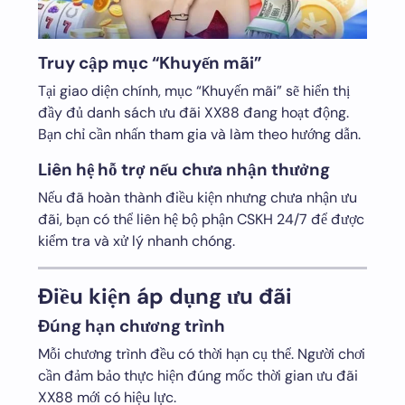
Truy cập mục “Khuyến mãi”
Tại giao diện chính, mục “Khuyến mãi” sẽ hiển thị
đầy đủ danh sách ưu đãi XX88 đang hoạt động.
Bạn chỉ cần nhấn tham gia và làm theo hướng dẫn.
Liên hệ hỗ trợ nếu chưa nhận thưởng
Nếu đã hoàn thành điều kiện nhưng chưa nhận ưu
đãi, bạn có thể liên hệ bộ phận CSKH 24/7 để được
kiểm tra và xử lý nhanh chóng.
Điều kiện áp dụng ưu đãi
Đúng hạn chương trình
Mỗi chương trình đều có thời hạn cụ thể. Người chơi
cần đảm bảo thực hiện đúng mốc thời gian ưu đãi
XX88 mới có hiệu lực.