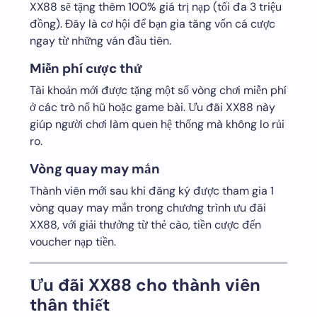
XX88 sẽ tặng thêm 100% giá trị nạp (tối đa 3 triệu
đồng). Đây là cơ hội để bạn gia tăng vốn cá cược
ngay từ những ván đầu tiên.
Miễn phí cược thử
Tài khoản mới được tặng một số vòng chơi miễn phí
ở các trò nổ hũ hoặc game bài. Ưu đãi XX88 này
giúp người chơi làm quen hệ thống mà không lo rủi
ro.
Vòng quay may mắn
Thành viên mới sau khi đăng ký được tham gia 1
vòng quay may mắn trong chương trình ưu đãi
XX88, với giải thưởng từ thẻ cào, tiền cược đến
voucher nạp tiền.
Ưu đãi XX88 cho thành viên
thân thiết