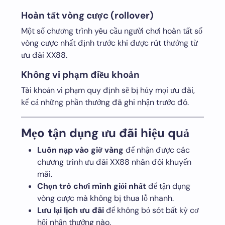
Hoàn tất vòng cược (rollover)
Một số chương trình yêu cầu người chơi hoàn tất số
vòng cược nhất định trước khi được rút thưởng từ
ưu đãi XX88.
Không vi phạm điều khoản
Tài khoản vi phạm quy định sẽ bị hủy mọi ưu đãi,
kể cả những phần thưởng đã ghi nhận trước đó.
Mẹo tận dụng ưu đãi hiệu quả
Luôn nạp vào giờ vàng
để nhận được các
chương trình ưu đãi XX88 nhân đôi khuyến
mãi.
Chọn trò chơi mình giỏi nhất
để tận dụng
vòng cược mà không bị thua lỗ nhanh.
Lưu lại lịch ưu đãi
để không bỏ sót bất kỳ cơ
hội nhận thưởng nào.