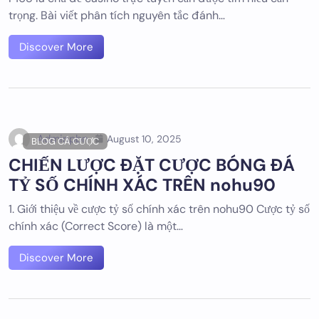
trọng. Bài viết phân tích nguyên tắc đánh…
Discover More
Adminpbn
August 10, 2025
BLOG CÁ CƯỢC
CHIẾN LƯỢC ĐẶT CƯỢC BÓNG ĐÁ
TỶ SỐ CHÍNH XÁC TRÊN nohu90
1. Giới thiệu về cược tỷ số chính xác trên nohu90 Cược tỷ số
chính xác (Correct Score) là một…
Discover More