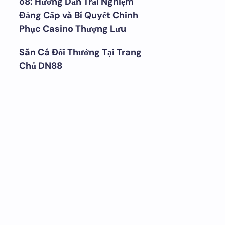
o8: Hướng Dẫn Trải Nghiệm
Đẳng Cấp và Bí Quyết Chinh
Phục Casino Thượng Lưu
Săn Cá Đổi Thưởng Tại Trang
Chủ DN88