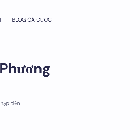
I
BLOG CÁ CƯỢC
 Phương
nạp tiền
.