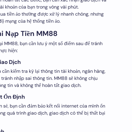
tài khoản của bạn trong vòng vài phút.
ua tiền ảo thường được xử lý nhanh chóng, nhưng
độ mạng của hệ thống tiền ảo.
hi Nạp Tiền MM88
 tại MM88, bạn cần lưu ý một số điểm sau để tránh
hực hiện:
Giao Dịch
 cần kiểm tra kỹ lại thông tin tài khoản, ngân hàng,
để tránh nhập sai thông tin. MM88 sẽ không chịu
ng tin và không thể hoàn tất giao dịch.
et Ổn Định
ôn sẻ, bạn cần đảm bảo kết nối internet của mình ổn
ng quá trình giao dịch, giao dịch có thể bị thất bại
ch