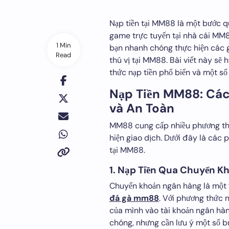
Nạp tiền tại MM88 là một bước q
game trực tuyến tại nhà cái MM8
1 Min
bạn nhanh chóng thực hiện các g
Read
thú vị tại MM88. Bài viết này sẽ
thức nạp tiền phổ biến và một số 
Nạp Tiền MM88: Các 
và An Toàn
MM88 cung cấp nhiều phương thứ
hiện giao dịch. Dưới đây là các 
tại MM88.
1. Nạp Tiền Qua Chuyển 
Chuyển khoản ngân hàng là một t
đá gà mm88
. Với phương thức n
của mình vào tài khoản ngân hà
chóng, nhưng cần lưu ý một số b