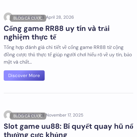
Adminpbn
April 28, 2026
BLOG CÁ CƯỢC
Cổng game RR88 uy tín và trải
nghiệm thực tế
Tổng hợp đánh giá chi tiết về cổng game RR88 từ cộng
đồng cược thủ thực tế giúp người chơi hiểu rõ về uy tín, bảo
mật và chất...
Discover More
Adminpbn
November 17, 2025
BLOG CÁ CƯỢC
Slot game uu88: Bí quyết quay hũ nổ
thưởng cực khủng