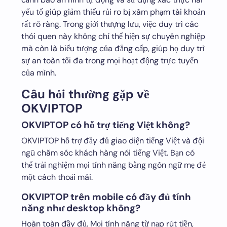
yếu tố giúp giảm thiểu rủi ro bị xâm phạm tài khoản
rất rõ ràng. Trong giới thượng lưu, việc duy trì các
thói quen này không chỉ thể hiện sự chuyên nghiệp
mà còn là biểu tượng của đẳng cấp, giúp họ duy trì
sự an toàn tối đa trong mọi hoạt động trực tuyến
của mình.
Câu hỏi thường gặp về
OKVIPTOP
OKVIPTOP có hỗ trợ tiếng Việt không?
OKVIPTOP hỗ trợ đầy đủ giao diện tiếng Việt và đội
ngũ chăm sóc khách hàng nói tiếng Việt. Bạn có
thể trải nghiệm mọi tính năng bằng ngôn ngữ mẹ đẻ
một cách thoải mái.
OKVIPTOP trên mobile có đầy đủ tính
năng như desktop không?
Hoàn toàn đầy đủ. Mọi tính năng từ nạp rút tiền,