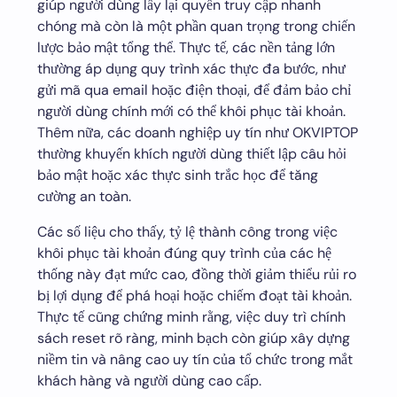
giúp người dùng lấy lại quyền truy cập nhanh
chóng mà còn là một phần quan trọng trong chiến
lược bảo mật tổng thể. Thực tế, các nền tảng lớn
thường áp dụng quy trình xác thực đa bước, như
gửi mã qua email hoặc điện thoại, để đảm bảo chỉ
người dùng chính mới có thể khôi phục tài khoản.
Thêm nữa, các doanh nghiệp uy tín như OKVIPTOP
thường khuyến khích người dùng thiết lập câu hỏi
bảo mật hoặc xác thực sinh trắc học để tăng
cường an toàn.
Các số liệu cho thấy, tỷ lệ thành công trong việc
khôi phục tài khoản đúng quy trình của các hệ
thống này đạt mức cao, đồng thời giảm thiểu rủi ro
bị lợi dụng để phá hoại hoặc chiếm đoạt tài khoản.
Thực tế cũng chứng minh rằng, việc duy trì chính
sách reset rõ ràng, minh bạch còn giúp xây dựng
niềm tin và nâng cao uy tín của tổ chức trong mắt
khách hàng và người dùng cao cấp.