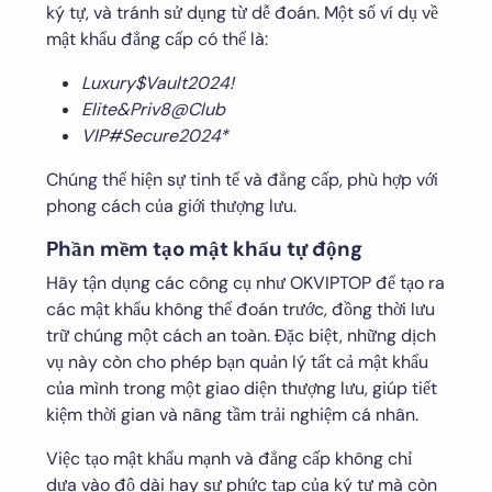
ký tự, và tránh sử dụng từ dễ đoán. Một số ví dụ về
mật khẩu đẳng cấp có thể là:
Luxury$Vault2024!
Elite&Priv8@Club
VIP#Secure2024*
Chúng thể hiện sự tinh tế và đẳng cấp, phù hợp với
phong cách của giới thượng lưu.
Phần mềm tạo mật khẩu tự động
Hãy tận dụng các công cụ như OKVIPTOP để tạo ra
các mật khẩu không thể đoán trước, đồng thời lưu
trữ chúng một cách an toàn. Đặc biệt, những dịch
vụ này còn cho phép bạn quản lý tất cả mật khẩu
của mình trong một giao diện thượng lưu, giúp tiết
kiệm thời gian và nâng tầm trải nghiệm cá nhân.
Việc tạo mật khẩu mạnh và đẳng cấp không chỉ
dựa vào độ dài hay sự phức tạp của ký tự mà còn