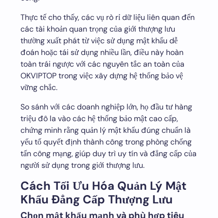
Thực tế cho thấy, các vụ rò rỉ dữ liệu liên quan đến
các tài khoản quan trọng của giới thượng lưu
thường xuất phát từ việc sử dụng mật khẩu dễ
đoán hoặc tái sử dụng nhiều lần, điều này hoàn
toàn trái ngược với các nguyên tắc an toàn của
OKVIPTOP trong việc xây dựng hệ thống bảo vệ
vững chắc.
So sánh với các doanh nghiệp lớn, họ đầu tư hàng
triệu đô la vào các hệ thống bảo mật cao cấp,
chứng minh rằng quản lý mật khẩu đúng chuẩn là
yếu tố quyết định thành công trong phòng chống
tấn công mạng, giúp duy trì uy tín và đẳng cấp của
người sử dụng trong giới thượng lưu.
Cách Tối Ưu Hóa Quản Lý Mật
Khẩu Đẳng Cấp Thượng Lưu
Chọn mật khẩu mạnh và phù hợp tiêu