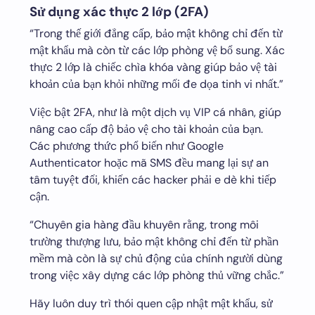
Sử dụng xác thực 2 lớp (2FA)
“Trong thế giới đẳng cấp, bảo mật không chỉ đến từ
mật khẩu mà còn từ các lớp phòng vệ bổ sung. Xác
thực 2 lớp là chiếc chìa khóa vàng giúp bảo vệ tài
khoản của bạn khỏi những mối đe dọa tinh vi nhất.”
Việc bật 2FA, như là một dịch vụ VIP cá nhân, giúp
nâng cao cấp độ bảo vệ cho tài khoản của bạn.
Các phương thức phổ biến như Google
Authenticator hoặc mã SMS đều mang lại sự an
tâm tuyệt đối, khiến các hacker phải e dè khi tiếp
cận.
“Chuyên gia hàng đầu khuyên rằng, trong môi
trường thượng lưu, bảo mật không chỉ đến từ phần
mềm mà còn là sự chủ động của chính người dùng
trong việc xây dựng các lớp phòng thủ vững chắc.”
Hãy luôn duy trì thói quen cập nhật mật khẩu, sử