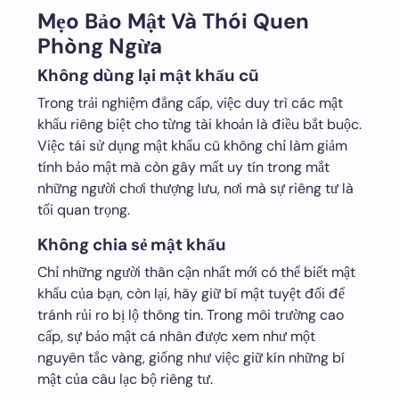
Mẹo Bảo Mật Và Thói Quen
Phòng Ngừa
Không dùng lại mật khẩu cũ
Trong trải nghiệm đẳng cấp, việc duy trì các mật
khẩu riêng biệt cho từng tài khoản là điều bắt buộc.
Việc tái sử dụng mật khẩu cũ không chỉ làm giảm
tính bảo mật mà còn gây mất uy tín trong mắt
những người chơi thượng lưu, nơi mà sự riêng tư là
tối quan trọng.
Không chia sẻ mật khẩu
Chỉ những người thân cận nhất mới có thể biết mật
khẩu của bạn, còn lại, hãy giữ bí mật tuyệt đối để
tránh rủi ro bị lộ thông tin. Trong môi trường cao
cấp, sự bảo mật cá nhân được xem như một
nguyên tắc vàng, giống như việc giữ kín những bí
mật của câu lạc bộ riêng tư.