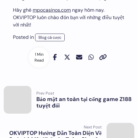
Hãy ghé
mpocasinos.com
ngay hôm nay.
OKVIPTOP luôn chào đón bạn với những điều tuyệt
vời nhất!
Posted in
Blog cá cược
1 Min
Read
Prev Post
Bảo mật an toàn tại cổng game Z188
tuyệt đối
Next Post
OKVIPTOP Hướng Dẫn Toàn Diện Về