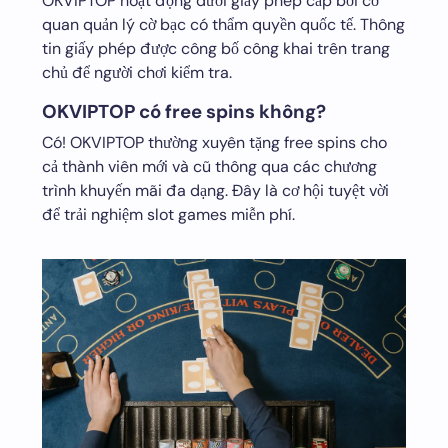
OKVIPTOP hoạt động dưới giấy phép cấp bởi cơ
quan quản lý cờ bạc có thẩm quyền quốc tế. Thông
tin giấy phép được công bố công khai trên trang
chủ để người chơi kiểm tra.
OKVIPTOP có free spins không?
Có! OKVIPTOP thường xuyên tặng free spins cho
cả thành viên mới và cũ thông qua các chương
trình khuyến mãi đa dạng. Đây là cơ hội tuyệt vời
để trải nghiệm slot games miễn phí.