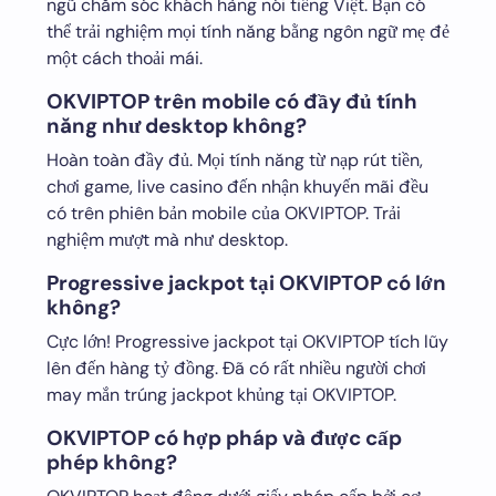
ngũ chăm sóc khách hàng nói tiếng Việt. Bạn có
thể trải nghiệm mọi tính năng bằng ngôn ngữ mẹ đẻ
một cách thoải mái.
OKVIPTOP trên mobile có đầy đủ tính
năng như desktop không?
Hoàn toàn đầy đủ. Mọi tính năng từ nạp rút tiền,
chơi game, live casino đến nhận khuyến mãi đều
có trên phiên bản mobile của OKVIPTOP. Trải
nghiệm mượt mà như desktop.
Progressive jackpot tại OKVIPTOP có lớn
không?
Cực lớn! Progressive jackpot tại OKVIPTOP tích lũy
lên đến hàng tỷ đồng. Đã có rất nhiều người chơi
may mắn trúng jackpot khủng tại OKVIPTOP.
OKVIPTOP có hợp pháp và được cấp
phép không?