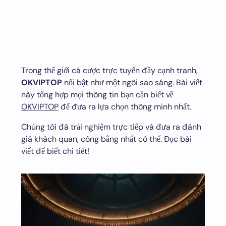
Trong thế giới cá cược trực tuyến đầy cạnh tranh,
OKVIPTOP
nổi bật như một ngôi sao sáng. Bài viết
này tổng hợp mọi thông tin bạn cần biết về
OKVIPTOP
để đưa ra lựa chọn thông minh nhất.
Chúng tôi đã trải nghiệm trực tiếp và đưa ra đánh
giá khách quan, công bằng nhất có thể. Đọc bài
viết để biết chi tiết!