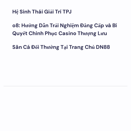
Hệ Sinh Thái Giải Trí TPJ
o8: Hướng Dẫn Trải Nghiệm Đẳng Cấp và Bí
Quyết Chinh Phục Casino Thượng Lưu
Săn Cá Đổi Thưởng Tại Trang Chủ DN88