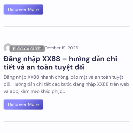
Discover More
Adminpbn
October 19, 2025
BLOG CÁ CƯỢC
Đăng nhập XX88 – hướng dẫn chi
tiết và an toàn tuyệt đối
Đăng nhập XX88 nhanh chóng, bảo mật và an toàn tuyệt
đối. Hướng dẫn chi tiết các bước đăng nhập XX88 trên web
và app, kèm mẹo khắc phục...
Discover More