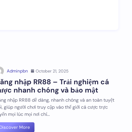
Adminpbn
October 21, 2025
ăng nhập RR88 – Trải nghiệm cá
ược nhanh chóng và bảo mật
ng nhập RR88 dễ dàng, nhanh chóng và an toàn tuyệt
i, giúp người chơi truy cập vào thế giới cá cược trực
yến mọi lúc mọi nơi chỉ...
Discover More