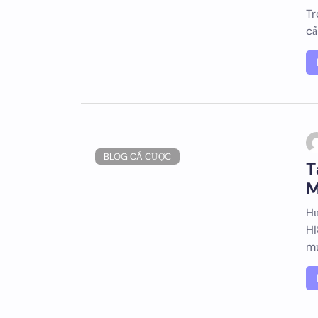
Tr
cấ
BLOG CÁ CƯỢC
T
M
Hư
HI
mư