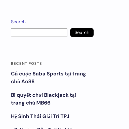
Search
Search
RECENT POSTS
Cá cược Saba Sports tại trang
chủ Ao88
Bí quyết chơi Blackjack tại
trang chủ MB66
Hệ Sinh Thái Giải Trí TPJ