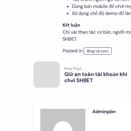
Dùng bản mobile để chơi mọi 
Sử dụng chế độ demo để là
Kết luận
Chỉ vài thao tác cơ bản, người 
SHBET.
Posted in
Blog cá cược
Prev Post
Giữ an toàn tài khoản khi
chơi SHBET
Adminpbn