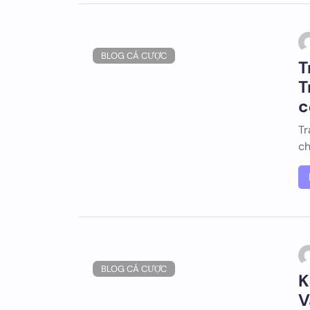
BLOG CÁ CƯỢC
T
T
c
Tr
ch
BLOG CÁ CƯỢC
K
V