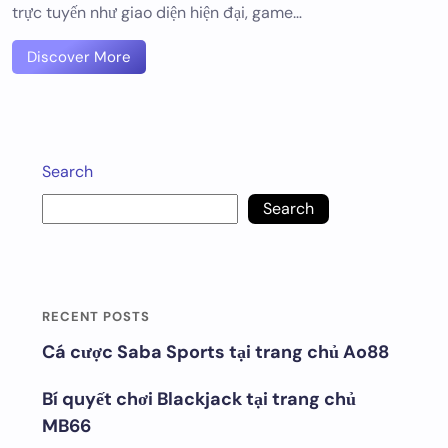
trực tuyến như giao diện hiện đại, game…
Discover More
Search
Search
RECENT POSTS
Cá cược Saba Sports tại trang chủ Ao88
Bí quyết chơi Blackjack tại trang chủ
MB66