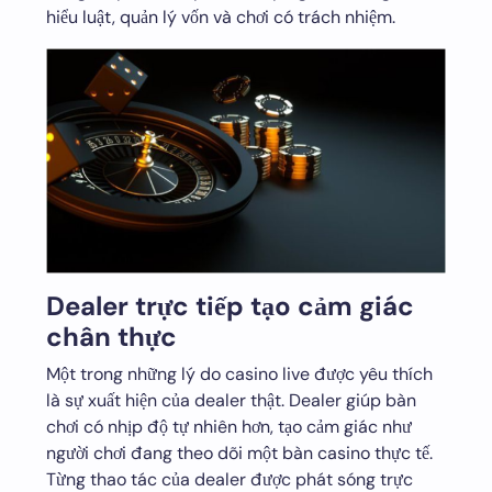
hiểu luật, quản lý vốn và chơi có trách nhiệm.
Dealer trực tiếp tạo cảm giác
chân thực
Một trong những lý do casino live được yêu thích
là sự xuất hiện của dealer thật. Dealer giúp bàn
chơi có nhịp độ tự nhiên hơn, tạo cảm giác như
người chơi đang theo dõi một bàn casino thực tế.
Từng thao tác của dealer được phát sóng trực