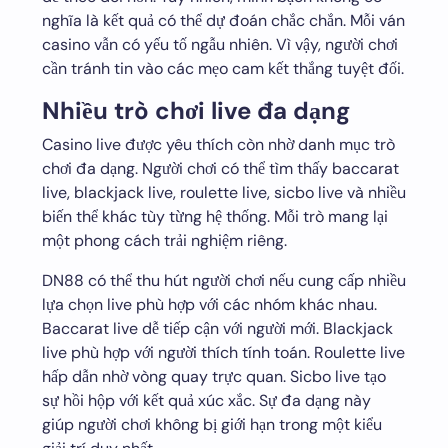
nghĩa là kết quả có thể dự đoán chắc chắn. Mỗi ván
casino vẫn có yếu tố ngẫu nhiên. Vì vậy, người chơi
cần tránh tin vào các mẹo cam kết thắng tuyệt đối.
Nhiều trò chơi live đa dạng
Casino live được yêu thích còn nhờ danh mục trò
chơi đa dạng. Người chơi có thể tìm thấy baccarat
live, blackjack live, roulette live, sicbo live và nhiều
biến thể khác tùy từng hệ thống. Mỗi trò mang lại
một phong cách trải nghiệm riêng.
DN88 có thể thu hút người chơi nếu cung cấp nhiều
lựa chọn live phù hợp với các nhóm khác nhau.
Baccarat live dễ tiếp cận với người mới. Blackjack
live phù hợp với người thích tính toán. Roulette live
hấp dẫn nhờ vòng quay trực quan. Sicbo live tạo
sự hồi hộp với kết quả xúc xắc. Sự đa dạng này
giúp người chơi không bị giới hạn trong một kiểu