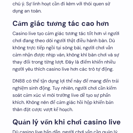
chú ý. Sự linh hoạt cần đi kèm với thói quen sử
dụng an toàn.
Cảm giác tương tác cao hơn
Casino live tạo cảm giác tương tác tốt hơn vì người
chơi đang theo dõi người thật điều hành bàn. Dù
không trực tiếp ngồi tại sòng bài, người chơi vẫn
cảm nhận được nhịp ván, không khí bàn chơi và sự
thay đổi trong từng lượt. Đây là điểm khiến nhiều
người yêu thích casino live hơn các trò tự động.
DN88 có thể tận dụng lợi thế này để mang đến trải
nghiệm sinh động. Tuy nhiên, người chơi cần kiểm
soát cảm xúc vì môi trường live dễ tạo sự phấn
khích. Không nên để cảm giác hồi hộp khiến bản
thân đặt cược vượt kế hoạch.
Quản lý vốn khi chơi casino live
Dù casino live hấp dẫn, người chơi vẫn cần quản lý