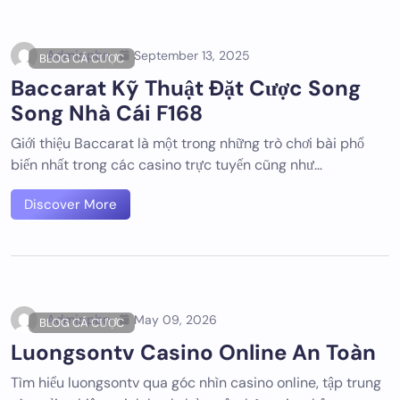
Adminpbn
September 13, 2025
BLOG CÁ CƯỢC
Baccarat Kỹ Thuật Đặt Cược Song
Song Nhà Cái F168
Giới thiệu Baccarat là một trong những trò chơi bài phổ
biến nhất trong các casino trực tuyến cũng như…
Discover More
Adminpbn
May 09, 2026
BLOG CÁ CƯỢC
Luongsontv Casino Online An Toàn
Tìm hiểu luongsontv qua góc nhìn casino online, tập trung