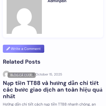
Adminpbn
Write a Comment
Related Posts
Adminpbn
October 15, 2025
BLOG CÁ CƯỢC
Nạp tiền TT88 và hướng dẫn chi tiết
các bước giao dịch an toàn hiệu quả
nhất
Hướng dẫn chi tiết cách nạp tiền TT88 nhanh chóng, an