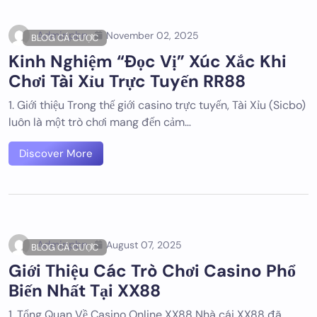
Adminpbn
November 02, 2025
BLOG CÁ CƯỢC
Kinh Nghiệm “Đọc Vị” Xúc Xắc Khi
Chơi Tài Xỉu Trực Tuyến RR88
1. Giới thiệu Trong thế giới casino trực tuyến, Tài Xỉu (Sicbo)
luôn là một trò chơi mang đến cảm…
Discover More
Adminpbn
August 07, 2025
BLOG CÁ CƯỢC
Giới Thiệu Các Trò Chơi Casino Phổ
Biến Nhất Tại XX88
1. Tổng Quan Về Casino Online XX88 Nhà cái XX88 đã