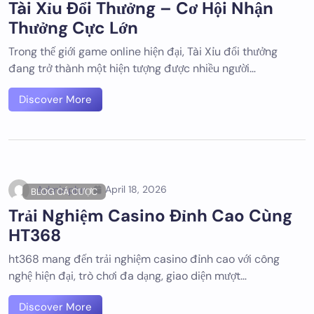
Tài Xỉu Đổi Thưởng – Cơ Hội Nhận
Thưởng Cực Lớn
Trong thế giới game online hiện đại, Tài Xỉu đổi thưởng
đang trở thành một hiện tượng được nhiều người…
Discover More
Adminpbn
April 18, 2026
BLOG CÁ CƯỢC
Trải Nghiệm Casino Đỉnh Cao Cùng
HT368
ht368 mang đến trải nghiệm casino đỉnh cao với công
nghệ hiện đại, trò chơi đa dạng, giao diện mượt…
Discover More