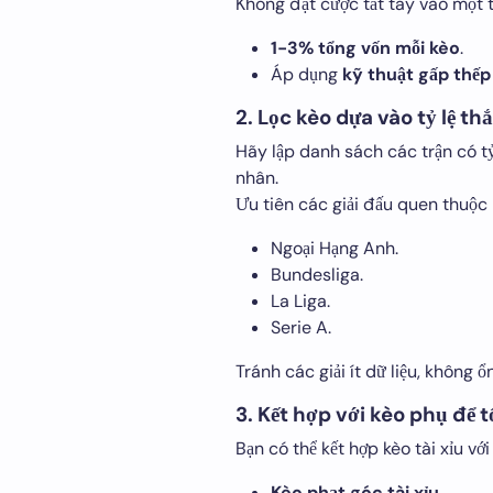
Không đặt cược tất tay vào một t
1-3% tổng vốn mỗi kèo
.
Áp dụng
kỹ thuật gấp thếp
2. Lọc kèo dựa vào tỷ lệ th
Hãy lập danh sách các trận có tỷ
nhân.
Ưu tiên các giải đấu quen thuộc 
Ngoại Hạng Anh.
Bundesliga.
La Liga.
Serie A.
Tránh các giải ít dữ liệu, không ổ
3. Kết hợp với kèo phụ để t
Bạn có thể kết hợp kèo tài xỉu vớ
Kèo phạt góc tài xỉu
.