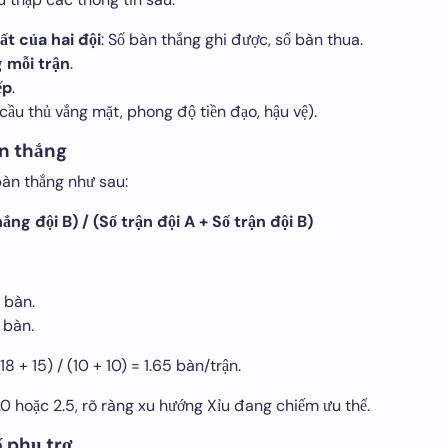
t của hai đội
: Số bàn thắng ghi được, số bàn thua.
 mỗi trận
.
ếp
.
cầu thủ vắng mặt, phong độ tiền đạo, hậu vệ).
àn thắng
bàn thắng như sau:
ng đội B) / (Số trận đội A + Số trận đội B)
8 bàn.
5 bàn.
8 + 15) / (10 + 10) = 1.65 bàn/trận.
.0 hoặc 2.5, rõ ràng xu hướng Xỉu đang chiếm ưu thế.
ố phụ trợ