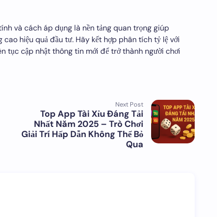
 tính và cách áp dụng là nền tảng quan trọng giúp
cao hiệu quả đầu tư. Hãy kết hợp phân tích tỷ lệ với
iên tục cập nhật thông tin mới để trở thành người chơi
Next Post
Top App Tài Xỉu Đáng Tải
Nhất Năm 2025 – Trò Chơi
Giải Trí Hấp Dẫn Không Thể Bỏ
Qua