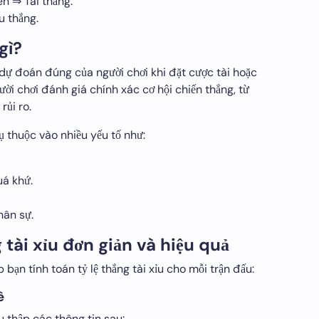
ên ⇒ Tài thắng.
u thắng.
 gì?
dự đoán đúng của người chơi khi đặt cược tài hoặc
gười chơi đánh giá chính xác cơ hội chiến thắng, từ
rủi ro.
 thuộc vào nhiều yếu tố như:
uá khứ.
nhân sự.
 tài xỉu đơn giản và hiệu quả
bạn tính toán tỷ lệ thắng tài xỉu cho mỗi trận đấu:
ê
u thập các thông tin sau: