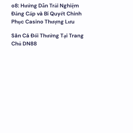
o8: Hướng Dẫn Trải Nghiệm
Đẳng Cấp và Bí Quyết Chinh
Phục Casino Thượng Lưu
Săn Cá Đổi Thưởng Tại Trang
Chủ DN88