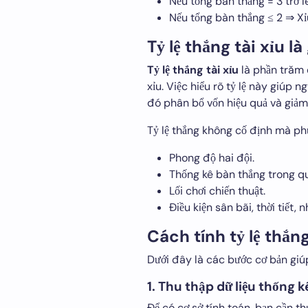
Nếu tổng bàn thắng = 3 trở l
Nếu tổng bàn thắng ≤ 2 ⇒ Xỉ
Tỷ lệ thắng tài xỉu là
Tỷ lệ thắng tài xỉu
là phần trăm 
xỉu. Việc hiểu rõ tỷ lệ này giúp n
đó phân bổ vốn hiệu quả và giảm 
Tỷ lệ thắng không cố định mà phụ
Phong độ hai đội.
Thống kê bàn thắng trong q
Lối chơi chiến thuật.
Điều kiện sân bãi, thời tiết, 
Cách tính tỷ lệ thắng
Dưới đây là các bước cơ bản giúp 
1. Thu thập dữ liệu thống k
Để có cơ sở tính toán, bạn cần th