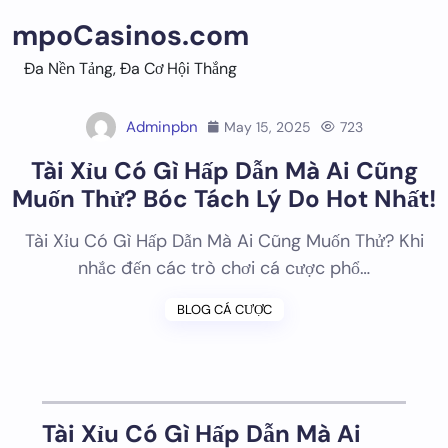
Skip
mpoCasinos.com
to
content
Đa Nền Tảng, Đa Cơ Hội Thắng
Adminpbn
May 15, 2025
723
Tài Xỉu Có Gì Hấp Dẫn Mà Ai Cũng
Muốn Thử? Bóc Tách Lý Do Hot Nhất!
Tài Xỉu Có Gì Hấp Dẫn Mà Ai Cũng Muốn Thử? Khi
nhắc đến các trò chơi cá cược phổ…
BLOG CÁ CƯỢC
Tài Xỉu Có Gì Hấp Dẫn Mà Ai