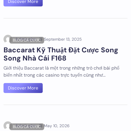
Discover More
Adminpbn
September 13, 2025
BLOG CÁ CƯỢC
Baccarat Kỹ Thuật Đặt Cược Song
Song Nhà Cái F168
Giới thiệu Baccarat là một trong những trò chơi bài phổ
biến nhất trong các casino trực tuyến cũng như…
Discover More
Adminpbn
May 10, 2026
BLOG CÁ CƯỢC