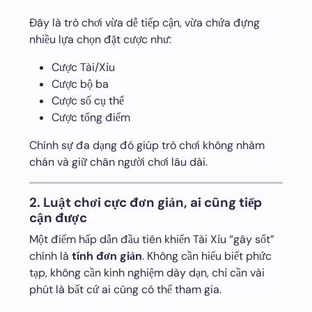
Đây là trò chơi vừa dễ tiếp cận, vừa chứa đựng
nhiều lựa chọn đặt cược như:
Cược Tài/Xỉu
Cược bộ ba
Cược số cụ thể
Cược tổng điểm
Chính sự đa dạng đó giúp trò chơi không nhàm
chán và giữ chân người chơi lâu dài.
2.
Luật chơi cực đơn giản, ai cũng tiếp
cận được
Một điểm hấp dẫn đầu tiên khiến Tài Xỉu “gây sốt”
chính là
tính đơn giản
. Không cần hiểu biết phức
tạp, không cần kinh nghiệm dày dạn, chỉ cần vài
phút là bất cứ ai cũng có thể tham gia.