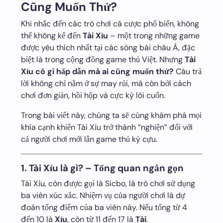
Cũng Muốn Thử?
Khi nhắc đến các trò chơi cá cược phổ biến, không
thể không kể đến
Tài Xỉu
– một trong những game
được yêu thích nhất tại các sòng bài châu Á, đặc
biệt là trong cộng đồng game thủ Việt. Nhưng
Tài
Xỉu có gì hấp dẫn mà ai cũng muốn thử?
Câu trả
lời không chỉ nằm ở sự may rủi, mà còn bởi cách
chơi đơn giản, hồi hộp và cực kỳ lôi cuốn.
Trong bài viết này, chúng ta sẽ cùng khám phá mọi
khía cạnh khiến Tài Xỉu trở thành “nghiện” đối với
cả người chơi mới lẫn game thủ kỳ cựu.
1.
Tài Xỉu là gì? – Tổng quan ngắn gọn
Tài Xỉu, còn được gọi là Sicbo, là trò chơi sử dụng
ba viên xúc xắc. Nhiệm vụ của người chơi là dự
đoán tổng điểm của ba viên này. Nếu tổng từ 4
đến 10 là
Xỉu
, còn từ 11 đến 17 là
Tài
.