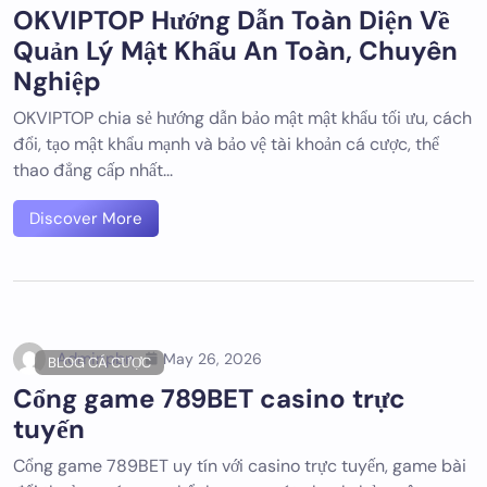
OKVIPTOP Hướng Dẫn Toàn Diện Về
Quản Lý Mật Khẩu An Toàn, Chuyên
Nghiệp
OKVIPTOP chia sẻ hướng dẫn bảo mật mật khẩu tối ưu, cách
đổi, tạo mật khẩu mạnh và bảo vệ tài khoản cá cược, thể
thao đẳng cấp nhất...
Discover More
Adminpbn
May 26, 2026
BLOG CÁ CƯỢC
Cổng game 789BET casino trực
tuyến
Cổng game 789BET uy tín với casino trực tuyến, game bài