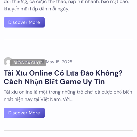
đổi thưởng, cá cược thể thao, nạp rút nhanh, bảo mật cao,
khuyến mãi hấp dẫn mỗi ngày.
Discover More
Adminpbn
May 15, 2025
BLOG CÁ CƯỢC
Tài Xỉu Online Có Lừa Đảo Không?
Cách Nhận Biết Game Uy Tín
Tài xỉu online là một trong những trò chơi cá cược phổ biến
nhất hiện nay tại Việt Nam. Với…
Discover More