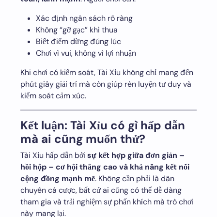
Xác định ngân sách rõ ràng
Không “gỡ gạc” khi thua
Biết điểm dừng đúng lúc
Chơi vì vui, không vì lợi nhuận
Khi chơi có kiểm soát, Tài Xỉu không chỉ mang đến
phút giây giải trí mà còn giúp rèn luyện tư duy và
kiểm soát cảm xúc.
Kết luận: Tài Xỉu có gì hấp dẫn
mà ai cũng muốn thử?
Tài Xỉu hấp dẫn bởi
sự kết hợp giữa đơn giản –
hồi hộp – cơ hội thắng cao và khả năng kết nối
cộng đồng mạnh mẽ
. Không cần phải là dân
chuyên cá cược, bất cứ ai cũng có thể dễ dàng
tham gia và trải nghiệm sự phấn khích mà trò chơi
này mang lại.