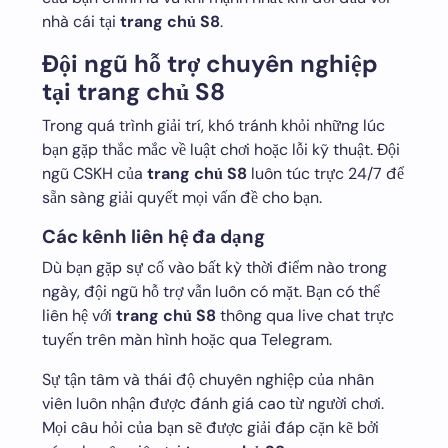
nhà cái tại
trang chủ S8
.
Đội ngũ hỗ trợ chuyên nghiệp
tại trang chủ S8
Trong quá trình giải trí, khó tránh khỏi những lúc
bạn gặp thắc mắc về luật chơi hoặc lỗi kỹ thuật. Đội
ngũ CSKH của
trang chủ S8
luôn túc trực 24/7 để
sẵn sàng giải quyết mọi vấn đề cho bạn.
Các kênh liên hệ đa dạng
Dù bạn gặp sự cố vào bất kỳ thời điểm nào trong
ngày, đội ngũ hỗ trợ vẫn luôn có mặt. Bạn có thể
liên hệ với
trang chủ S8
thông qua live chat trực
tuyến trên màn hình hoặc qua Telegram.
Sự tận tâm và thái độ chuyên nghiệp của nhân
viên luôn nhận được đánh giá cao từ người chơi.
Mọi câu hỏi của bạn sẽ được giải đáp cặn kẽ bởi