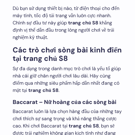
Dù bạn sử dụng thiết bị nào, từ điện thoại cho đến
máy tính, tốc độ tải trang vẫn luôn cực nhanh.
Chính sự đầu tư này giúp
trang chủ S8
khẳng
định vị thế dẫn đầu trong lòng người chơi về trải
nghiệm kỹ thuật.
Các trò chơi sòng bài kinh điển
tại trang chủ S8
Sự đa dạng trong danh mục trò chơi là yếu tố giúp
nhà cái giữ chân người chơi lâu dài. Hãy cùng
điểm qua những siêu phẩm hấp dẫn nhất đang có
mặt tại
trang chủ S8
.
Baccarat – Nữ hoàng của các sòng bài
Baccarat luôn là lựa chọn hàng đầu của những tay
chơi thích sự sang trọng và khả năng thắng cược
cao. Khi chơi Baccarat tại
trang chủ S8
, bạn sẽ
được trải nghiệm không gian kịch tính như đang