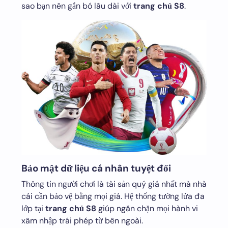
sao bạn nên gắn bó lâu dài với
trang chủ S8
.
Bảo mật dữ liệu cá nhân tuyệt đối
Thông tin người chơi là tài sản quý giá nhất mà nhà
cái cần bảo vệ bằng mọi giá. Hệ thống tường lửa đa
lớp tại
trang chủ S8
giúp ngăn chặn mọi hành vi
xâm nhập trái phép từ bên ngoài.