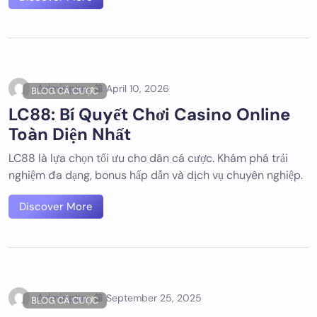
Adminpbn
April 10, 2026
BLOG CÁ CƯỢC
LC88: Bí Quyết Chơi Casino Online
Toàn Diện Nhất
LC88 là lựa chọn tối ưu cho dân cá cược. Khám phá trải
nghiệm đa dạng, bonus hấp dẫn và dịch vụ chuyên nghiệp.
Discover More
Adminpbn
September 25, 2025
BLOG CÁ CƯỢC