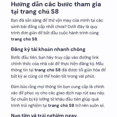
Hướng dẫn các bước tham gia
tại trang chủ S8
Bạn đã sẵn sàng để thử vận may của mình tại các
sảnh bài đẳng cấp nhất chưa? Dưới đây là quy
trình đơn giản để bắt đầu cuộc hành trình cùng
trang chủ S8
.
Đăng ký tài khoản nhanh chóng
Bước đầu tiên, bạn hãy truy cập vào đường link
chính thức của nhà cái để thực hiện đăng ký. Mẫu
thông tin tại
trang chủ S8
đã được tối giản hóa để
bất kỳ ai cũng có thể hoàn tất trong vài phút.
Đảm bảo rằng mọi thông tin bạn cung cấp là chính
xác để phục vụ cho các giao dịch nạp rút sau này.
Sự chuẩn bị kỹ lưỡng từ khâu đầu tiên giúp quá
trình trải nghiệm tại
trang chủ S8
trở nên suôn sẻ.
Nạp tiền và trải nghiệm ngay