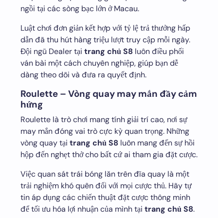
ngồi tại các sòng bạc lớn ở Macau.
Luật chơi đơn giản kết hợp với tỷ lệ trả thưởng hấp
dẫn đã thu hút hàng triệu lượt truy cập mỗi ngày.
Đội ngũ Dealer tại
trang chủ S8
luôn điều phối
ván bài một cách chuyên nghiệp, giúp bạn dễ
dàng theo dõi và đưa ra quyết định.
Roulette – Vòng quay may mắn đầy cảm
hứng
Roulette là trò chơi mang tính giải trí cao, nơi sự
may mắn đóng vai trò cực kỳ quan trọng. Những
vòng quay tại
trang chủ S8
luôn mang đến sự hồi
hộp đến nghẹt thở cho bất cứ ai tham gia đặt cược.
Việc quan sát trái bóng lăn trên đĩa quay là một
trải nghiệm khó quên đối với mọi cược thủ. Hãy tự
tin áp dụng các chiến thuật đặt cược thông minh
để tối ưu hóa lợi nhuận của mình tại
trang chủ S8
.