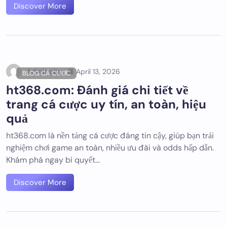
Discover More
Adminpbn
April 13, 2026
BLOG CÁ CƯỢC
ht368.com: Đánh giá chi tiết về
trang cá cược uy tín, an toàn, hiệu
quả
ht368.com là nền tảng cá cược đáng tin cậy, giúp bạn trải
nghiệm chơi game an toàn, nhiều ưu đãi và odds hấp dẫn.
Khám phá ngay bí quyết...
Discover More