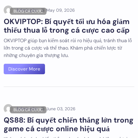
Adminpbn
May 09, 2026
BLOG CÁ CƯỢC
OKVIPTOP: Bí quyết tối ưu hóa giảm
thiểu thua lỗ trong cá cược cao cấp
OKVIPTOP giúp bạn kiểm soát rủi ro hiệu quả, tránh thua lỗ
lớn trong cá cược và thể thao. Khám phá chiến lược từ
những chuyên gia thượng lưu.
Discover More
Adminpbn
June 03, 2026
BLOG CÁ CƯỢC
QS88: Bí quyết chiến thắng lớn trong
game cá cược online hiệu quả