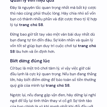
Quản lý vốn hiệu quả
Đây là nguyên tắc quan trọng nhất mà bất kỳ cược
thủ nào cũng phải thuộc lòng. Hãy chia nhỏ số vốn
bạn có thành nhiều phần và đặt cược theo tỷ lệ hợp
lý tại
trang chủ S8
.
Đừng bao giờ tất tay vào một ván bài duy nhất dù
bạn đang tự tin đến đâu. Sự kiên nhẫn và quản lý
vốn tốt sẽ giúp bạn duy trì cuộc chơi tại
trang chủ
S8
lâu hơn và ổn định hơn.
Biết dừng đúng lúc
Cờ bạc là một trò chơi tâm lý, vì vậy việc giữ cái
đầu lạnh là cực kỳ quan trọng. Nếu bạn đang thắng
lớn, hãy biết điểm dừng để bảo toàn số tiền thưởng
quý giá của mình tại
trang chủ S8
.
Ngược lại, nếu đang gặp vận đen, hãy dừng lại nghỉ
ngơi để lấy lại tinh thần thay vì cố gỡ. Sự tỉnh táo
của bạn chính là vũ khí mạnh nhất khi đối đầu với