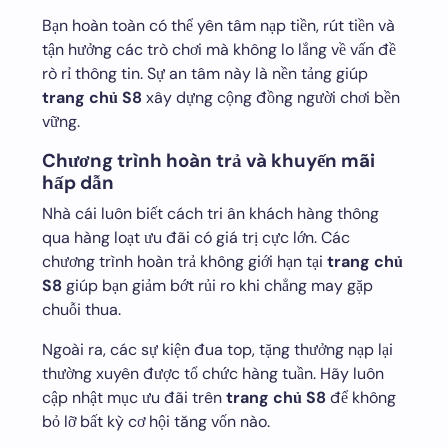
Bạn hoàn toàn có thể yên tâm nạp tiền, rút tiền và
tận hưởng các trò chơi mà không lo lắng về vấn đề
rò rỉ thông tin. Sự an tâm này là nền tảng giúp
trang chủ S8
xây dựng cộng đồng người chơi bền
vững.
Chương trình hoàn trả và khuyến mãi
hấp dẫn
Nhà cái luôn biết cách tri ân khách hàng thông
qua hàng loạt ưu đãi có giá trị cực lớn. Các
chương trình hoàn trả không giới hạn tại
trang chủ
S8
giúp bạn giảm bớt rủi ro khi chẳng may gặp
chuỗi thua.
Ngoài ra, các sự kiện đua top, tặng thưởng nạp lại
thường xuyên được tổ chức hàng tuần. Hãy luôn
cập nhật mục ưu đãi trên
trang chủ S8
để không
bỏ lỡ bất kỳ cơ hội tăng vốn nào.