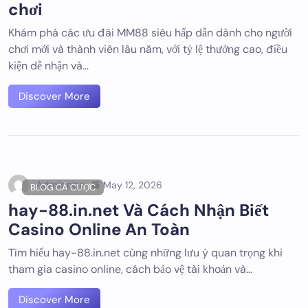
chơi
Khám phá các ưu đãi MM88 siêu hấp dẫn dành cho người
chơi mới và thành viên lâu năm, với tỷ lệ thưởng cao, điều
kiện dễ nhận và...
Discover More
Adminpbn
May 12, 2026
BLOG CÁ CƯỢC
hay-88.in.net Và Cách Nhận Biết
Casino Online An Toàn
Tìm hiểu hay-88.in.net cùng những lưu ý quan trọng khi
tham gia casino online, cách bảo vệ tài khoản và…
Discover More