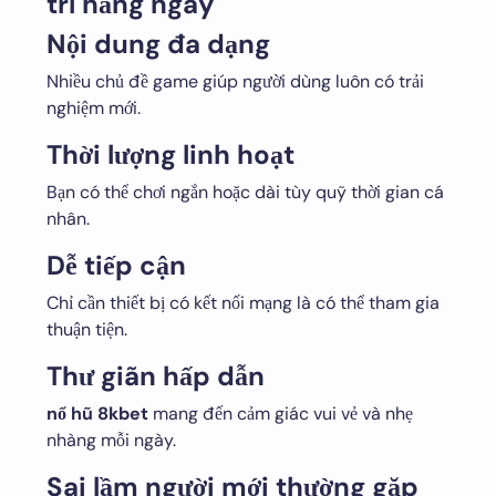
trí hằng ngày
Nội dung đa dạng
Nhiều chủ đề game giúp người dùng luôn có trải
nghiệm mới.
Thời lượng linh hoạt
Bạn có thể chơi ngắn hoặc dài tùy quỹ thời gian cá
nhân.
Dễ tiếp cận
Chỉ cần thiết bị có kết nối mạng là có thể tham gia
thuận tiện.
Thư giãn hấp dẫn
nổ hũ 8kbet
mang đến cảm giác vui vẻ và nhẹ
nhàng mỗi ngày.
Sai lầm người mới thường gặp