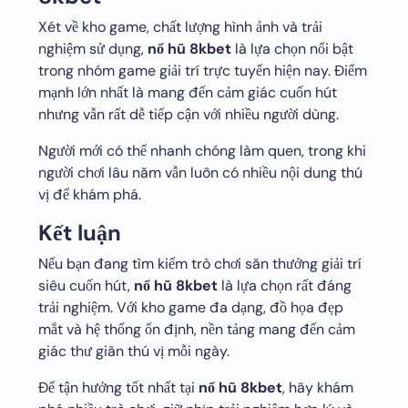
Xét về kho game, chất lượng hình ảnh và trải
nghiệm sử dụng,
nổ hũ 8kbet
là lựa chọn nổi bật
trong nhóm game giải trí trực tuyến hiện nay. Điểm
mạnh lớn nhất là mang đến cảm giác cuốn hút
nhưng vẫn rất dễ tiếp cận với nhiều người dùng.
Người mới có thể nhanh chóng làm quen, trong khi
người chơi lâu năm vẫn luôn có nhiều nội dung thú
vị để khám phá.
Kết luận
Nếu bạn đang tìm kiếm trò chơi săn thưởng giải trí
siêu cuốn hút,
nổ hũ 8kbet
là lựa chọn rất đáng
trải nghiệm. Với kho game đa dạng, đồ họa đẹp
mắt và hệ thống ổn định, nền tảng mang đến cảm
giác thư giãn thú vị mỗi ngày.
Để tận hưởng tốt nhất tại
nổ hũ 8kbet
, hãy khám