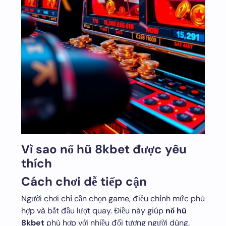
Vì sao nổ hũ 8kbet được yêu
thích
Cách chơi dễ tiếp cận
Người chơi chỉ cần chọn game, điều chỉnh mức phù
hợp và bắt đầu lượt quay. Điều này giúp
nổ hũ
8kbet
phù hợp với nhiều đối tượng người dùng.