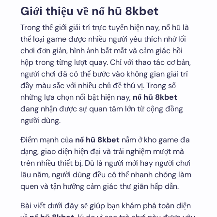
Giới thiệu về nổ hũ 8kbet
Trong thế giới giải trí trực tuyến hiện nay, nổ hũ là
thể loại game được nhiều người yêu thích nhờ lối
chơi đơn giản, hình ảnh bắt mắt và cảm giác hồi
hộp trong từng lượt quay. Chỉ với thao tác cơ bản,
người chơi đã có thể bước vào không gian giải trí
đầy màu sắc với nhiều chủ đề thú vị. Trong số
những lựa chọn nổi bật hiện nay,
nổ hũ 8kbet
đang nhận được sự quan tâm lớn từ cộng đồng
người dùng.
Điểm mạnh của
nổ hũ 8kbet
nằm ở kho game đa
dạng, giao diện hiện đại và trải nghiệm mượt mà
trên nhiều thiết bị. Dù là người mới hay người chơi
lâu năm, người dùng đều có thể nhanh chóng làm
quen và tận hưởng cảm giác thư giãn hấp dẫn.
Bài viết dưới đây sẽ giúp bạn khám phá toàn diện