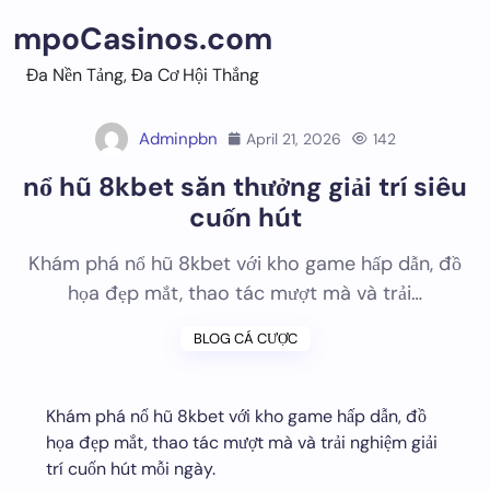
Skip
mpoCasinos.com
to
content
Đa Nền Tảng, Đa Cơ Hội Thắng
Adminpbn
April 21, 2026
142
nổ hũ 8kbet săn thưởng giải trí siêu
cuốn hút
Khám phá nổ hũ 8kbet với kho game hấp dẫn, đồ
họa đẹp mắt, thao tác mượt mà và trải…
BLOG CÁ CƯỢC
Khám phá nổ hũ 8kbet với kho game hấp dẫn, đồ
họa đẹp mắt, thao tác mượt mà và trải nghiệm giải
trí cuốn hút mỗi ngày.