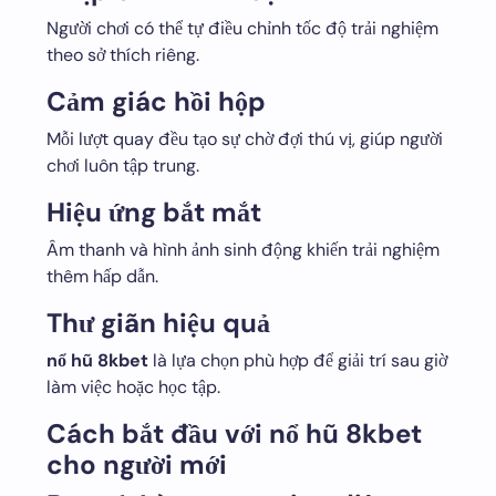
Người chơi có thể tự điều chỉnh tốc độ trải nghiệm
theo sở thích riêng.
Cảm giác hồi hộp
Mỗi lượt quay đều tạo sự chờ đợi thú vị, giúp người
chơi luôn tập trung.
Hiệu ứng bắt mắt
Âm thanh và hình ảnh sinh động khiến trải nghiệm
thêm hấp dẫn.
Thư giãn hiệu quả
nổ hũ 8kbet
là lựa chọn phù hợp để giải trí sau giờ
làm việc hoặc học tập.
Cách bắt đầu với nổ hũ 8kbet
cho người mới