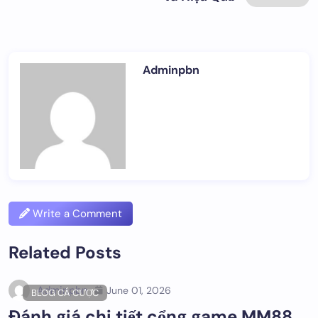
Adminpbn
Write a Comment
Related Posts
Adminpbn
June 01, 2026
BLOG CÁ CƯỢC
Đánh giá chi tiết cổng game MM88