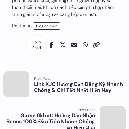
phá nhiều trò chơi, giữ nhịp trải nghiệm hợp lý và
luôn thoải mái. Khi có cách tiếp cận phù hợp, hành
trình giải trí của bạn sẽ càng hấp dẫn hơn.
Posted in
Blog cá cược
1 Min
Read
Prev Post
Link KJC Hướng Dẫn Đăng Ký Nhanh
Chóng & Chi Tiết Nhất Hiện Nay
Next Post
Game 8kbet: Hướng Dẫn Nhận
Bonus 100% Đầu Tiên Nhanh Chóng
và Hiệu Quả