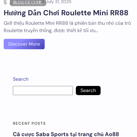
Adminpbn
July 21, 2025
BLOG CÁ CƯỢC
Hướng Dẫn Chơi Roulette Mini RR88
Giới thiệu Roulette Mini RR88 là phiên bản thu nhỏ của trò
Roulette truyền thống, được thiết kế tối ưu…
Discover More
Search
Search
RECENT POSTS
Cá cược Saba Sports tại trang chủ Ao88