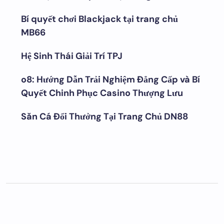
Bí quyết chơi Blackjack tại trang chủ
MB66
Hệ Sinh Thái Giải Trí TPJ
o8: Hướng Dẫn Trải Nghiệm Đẳng Cấp và Bí
Quyết Chinh Phục Casino Thượng Lưu
Săn Cá Đổi Thưởng Tại Trang Chủ DN88