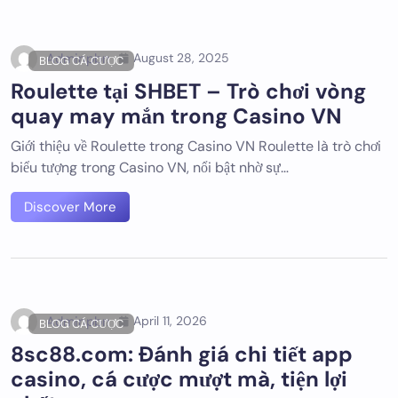
Adminpbn
August 28, 2025
BLOG CÁ CƯỢC
Roulette tại SHBET – Trò chơi vòng
quay may mắn trong Casino VN
Giới thiệu về Roulette trong Casino VN Roulette là trò chơi
biểu tượng trong Casino VN, nổi bật nhờ sự…
Discover More
Adminpbn
April 11, 2026
BLOG CÁ CƯỢC
8sc88.com: Đánh giá chi tiết app
casino, cá cược mượt mà, tiện lợi