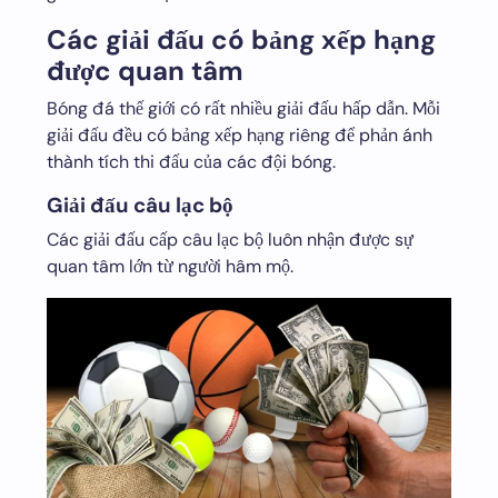
Các giải đấu có bảng xếp hạng
được quan tâm
Bóng đá thế giới có rất nhiều giải đấu hấp dẫn. Mỗi
giải đấu đều có bảng xếp hạng riêng để phản ánh
thành tích thi đấu của các đội bóng.
Giải đấu câu lạc bộ
Các giải đấu cấp câu lạc bộ luôn nhận được sự
quan tâm lớn từ người hâm mộ.