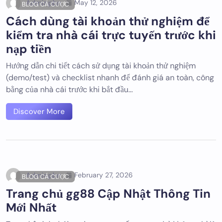
Adminpbn
May 12, 2026
BLOG CÁ CƯỢC
Cách dùng tài khoản thử nghiệm để
kiểm tra nhà cái trực tuyến trước khi
nạp tiền
Hướng dẫn chi tiết cách sử dụng tài khoản thử nghiệm
(demo/test) và checklist nhanh để đánh giá an toàn, công
bằng của nhà cái trước khi bắt đầu...
Discover More
Adminpbn
February 27, 2026
BLOG CÁ CƯỢC
Trang chủ gg88 Cập Nhật Thông Tin
Mới Nhất