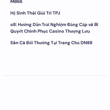
MB66
Hệ Sinh Thái Giải Trí TPJ
o8: Hướng Dẫn Trải Nghiệm Đẳng Cấp và Bí
Quyết Chinh Phục Casino Thượng Lưu
Săn Cá Đổi Thưởng Tại Trang Chủ DN88