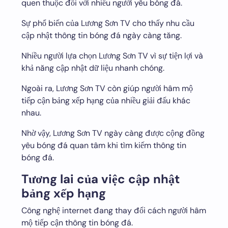
quen thuộc đối với nhiều người yêu bóng đá.
Sự phổ biến của Lương Sơn TV cho thấy nhu cầu
cập nhật thông tin bóng đá ngày càng tăng.
Nhiều người lựa chọn Lương Sơn TV vì sự tiện lợi và
khả năng cập nhật dữ liệu nhanh chóng.
Ngoài ra, Lương Sơn TV còn giúp người hâm mộ
tiếp cận bảng xếp hạng của nhiều giải đấu khác
nhau.
Nhờ vậy, Lương Sơn TV ngày càng được cộng đồng
yêu bóng đá quan tâm khi tìm kiếm thông tin
bóng đá.
Tương lai của việc cập nhật
bảng xếp hạng
Công nghệ internet đang thay đổi cách người hâm
mộ tiếp cận thông tin bóng đá.