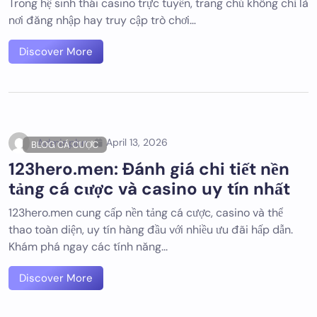
Trong hệ sinh thái casino trực tuyến, trang chủ không chỉ là
nơi đăng nhập hay truy cập trò chơi…
Discover More
Adminpbn
April 13, 2026
BLOG CÁ CƯỢC
123hero.men: Đánh giá chi tiết nền
tảng cá cược và casino uy tín nhất
123hero.men cung cấp nền tảng cá cược, casino và thể
thao toàn diện, uy tín hàng đầu với nhiều ưu đãi hấp dẫn.
Khám phá ngay các tính năng...
Discover More