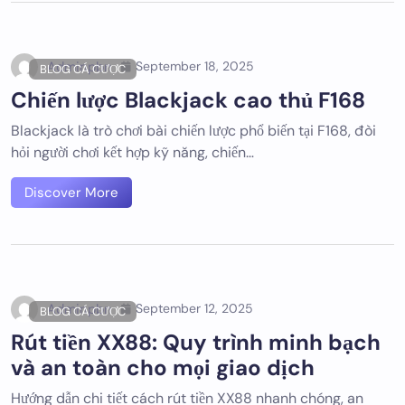
Adminpbn
September 18, 2025
BLOG CÁ CƯỢC
Chiến lược Blackjack cao thủ F168
Blackjack là trò chơi bài chiến lược phổ biến tại F168, đòi
hỏi người chơi kết hợp kỹ năng, chiến…
Discover More
Adminpbn
September 12, 2025
BLOG CÁ CƯỢC
Rút tiền XX88: Quy trình minh bạch
và an toàn cho mọi giao dịch
Hướng dẫn chi tiết cách rút tiền XX88 nhanh chóng, an