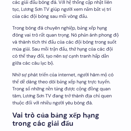
các giải đấu bóng đá. Với hệ thống cập nhật liên
tục, Lương Sơn TV giúp người xem nắm bắt vị trí
của các đội bóng sau mỗi vòng đấu.
Trong bóng đá chuyên nghiệp, bảng xếp hạng
đóng vai trò rất quan trọng. Nó phản ánh phong độ
và thành tích thi đấu của các đội bóng trong suốt
mùa giải. Sau mỗi trận đấu, thứ hạng của các đội
có thể thay đổi, tạo nên sự cạnh tranh hấp dẫn
giữa các câu lạc bộ.
Nhờ sự phát triển của internet, người hâm mộ có
thể dễ dàng theo dõi bảng xếp hạng trực tuyến.
Trong số những nền tảng được cộng đồng quan
tâm, Lương Sơn TV đang trở thành địa chỉ quen
thuộc đối với nhiều người yêu bóng đá.
Vai trò của bảng xếp hạng
trong các giải đấu