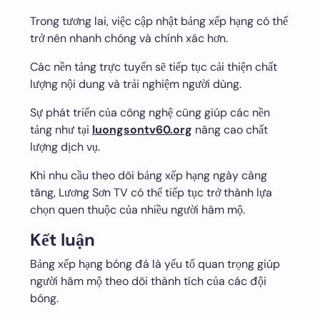
Trong tương lai, việc cập nhật bảng xếp hạng có thể
trở nên nhanh chóng và chính xác hơn.
Các nền tảng trực tuyến sẽ tiếp tục cải thiện chất
lượng nội dung và trải nghiệm người dùng.
Sự phát triển của công nghệ cũng giúp các nền
tảng như tại
luongsontv60.org
nâng cao chất
lượng dịch vụ.
Khi nhu cầu theo dõi bảng xếp hạng ngày càng
tăng, Lương Sơn TV có thể tiếp tục trở thành lựa
chọn quen thuộc của nhiều người hâm mộ.
Kết luận
Bảng xếp hạng bóng đá là yếu tố quan trọng giúp
người hâm mộ theo dõi thành tích của các đội
bóng.