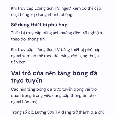
Khi truy cập Lương Sơn TV, người xem có thể cập
nhật bảng xếp hạng nhanh chóng.
Sử dụng thiết bị phù hợp
Thiết bị truy cập cũng ảnh hưởng đến trải nghiệm
theo dõi thông tin.
Khi truy cập Lương Sơn TV bằng thiết bị phù hợp,
người xem có thể theo dõi bảng xếp hạng thuận
tiện hơn.
Vai trò của nền tảng bóng đá
trực tuyến
Các nền tảng bóng đá trực tuyến đóng vai trò
quan trọng trong việc cung cấp thông tin cho
người hâm mộ.
Trong số đó, Lương Sơn TV đang trở thành địa chỉ