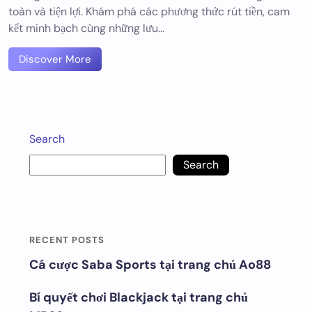
toàn và tiện lợi. Khám phá các phương thức rút tiền, cam
kết minh bạch cùng những lưu...
Discover More
Search
Search
RECENT POSTS
Cá cược Saba Sports tại trang chủ Ao88
Bí quyết chơi Blackjack tại trang chủ