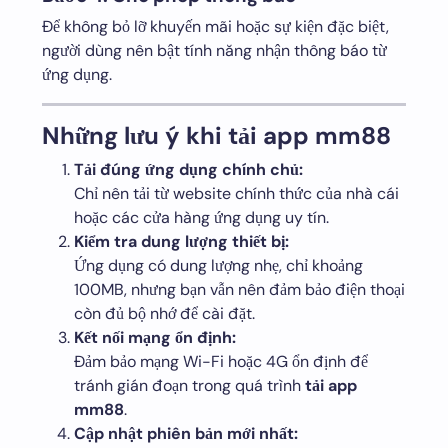
Để không bỏ lỡ khuyến mãi hoặc sự kiện đặc biệt,
người dùng nên bật tính năng nhận thông báo từ
ứng dụng.
Những lưu ý khi tải app mm88
Tải đúng ứng dụng chính chủ:
Chỉ nên tải từ website chính thức của nhà cái
hoặc các cửa hàng ứng dụng uy tín.
Kiểm tra dung lượng thiết bị:
Ứng dụng có dung lượng nhẹ, chỉ khoảng
100MB, nhưng bạn vẫn nên đảm bảo điện thoại
còn đủ bộ nhớ để cài đặt.
Kết nối mạng ổn định:
Đảm bảo mạng Wi-Fi hoặc 4G ổn định để
tránh gián đoạn trong quá trình
tải app
mm88
.
Cập nhật phiên bản mới nhất: