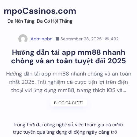
Skip
mpoCasinos.com
to
content
Đa Nền Tảng, Đa Cơ Hội Thắng
Adminpbn
September 28, 2025
492
Hướng dẫn tải app mm88 nhanh
chóng và an toàn tuyệt đối 2025
Hướng dẫn tải app mm88 nhanh chóng và an toàn
nhất 2025. Trải nghiệm cá cược tiện lợi trên điện
thoại với ứng dụng mm88, tương thích iOS và...
BLOG CÁ CƯỢC
Trong thời đại công nghệ số, việc tham gia cá cược
trực tuyến qua ứng dụng di động ngày càng trở