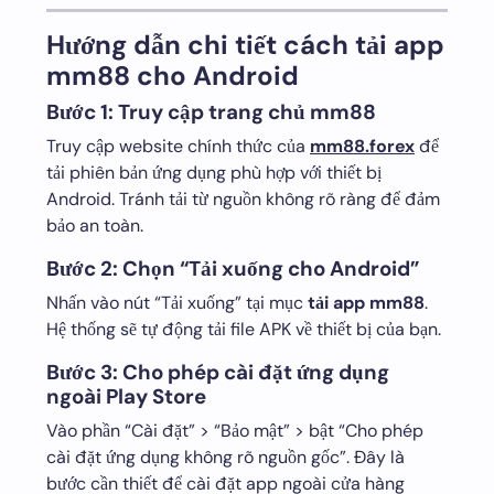
Hướng dẫn chi tiết cách tải app
mm88 cho Android
Bước 1: Truy cập trang chủ mm88
Truy cập website chính thức của
mm88.forex
để
tải phiên bản ứng dụng phù hợp với thiết bị
Android. Tránh tải từ nguồn không rõ ràng để đảm
bảo an toàn.
Bước 2: Chọn “Tải xuống cho Android”
Nhấn vào nút “Tải xuống” tại mục
tải app mm88
.
Hệ thống sẽ tự động tải file APK về thiết bị của bạn.
Bước 3: Cho phép cài đặt ứng dụng
ngoài Play Store
Vào phần “Cài đặt” > “Bảo mật” > bật “Cho phép
cài đặt ứng dụng không rõ nguồn gốc”. Đây là
bước cần thiết để cài đặt app ngoài cửa hàng