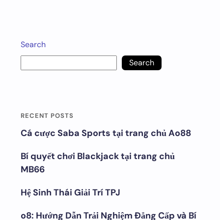
Search
Search
RECENT POSTS
Cá cược Saba Sports tại trang chủ Ao88
Bí quyết chơi Blackjack tại trang chủ
MB66
Hệ Sinh Thái Giải Trí TPJ
o8: Hướng Dẫn Trải Nghiệm Đẳng Cấp và Bí