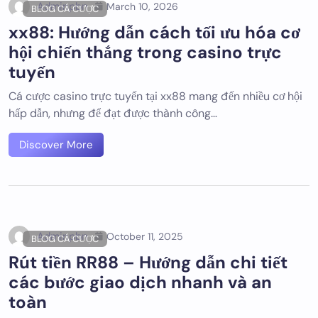
Adminpbn
March 10, 2026
BLOG CÁ CƯỢC
xx88: Hướng dẫn cách tối ưu hóa cơ
hội chiến thắng trong casino trực
tuyến
Cá cược casino trực tuyến tại xx88 mang đến nhiều cơ hội
hấp dẫn, nhưng để đạt được thành công…
Discover More
Adminpbn
October 11, 2025
BLOG CÁ CƯỢC
Rút tiền RR88 – Hướng dẫn chi tiết
các bước giao dịch nhanh và an
toàn