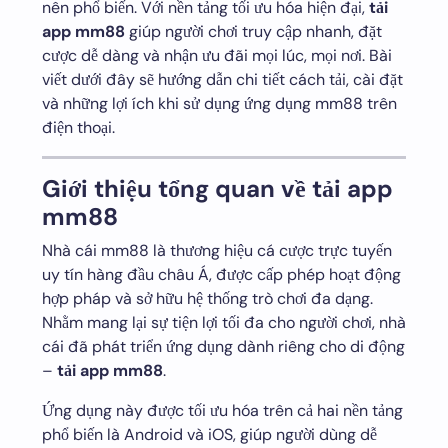
nên phổ biến. Với nền tảng tối ưu hóa hiện đại,
tải
app mm88
giúp người chơi truy cập nhanh, đặt
cược dễ dàng và nhận ưu đãi mọi lúc, mọi nơi. Bài
viết dưới đây sẽ hướng dẫn chi tiết cách tải, cài đặt
và những lợi ích khi sử dụng ứng dụng mm88 trên
điện thoại.
Giới thiệu tổng quan về tải app
mm88
Nhà cái mm88 là thương hiệu cá cược trực tuyến
uy tín hàng đầu châu Á, được cấp phép hoạt động
hợp pháp và sở hữu hệ thống trò chơi đa dạng.
Nhằm mang lại sự tiện lợi tối đa cho người chơi, nhà
cái đã phát triển ứng dụng dành riêng cho di động
–
tải app mm88
.
Ứng dụng này được tối ưu hóa trên cả hai nền tảng
phổ biến là Android và iOS, giúp người dùng dễ