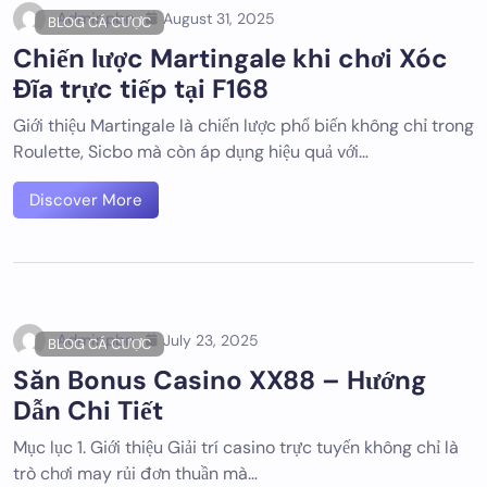
Adminpbn
August 31, 2025
BLOG CÁ CƯỢC
Chiến lược Martingale khi chơi Xóc
Đĩa trực tiếp tại F168
Giới thiệu Martingale là chiến lược phổ biến không chỉ trong
Roulette, Sicbo mà còn áp dụng hiệu quả với…
Discover More
Adminpbn
July 23, 2025
BLOG CÁ CƯỢC
Săn Bonus Casino XX88 – Hướng
Dẫn Chi Tiết
Mục lục 1. Giới thiệu Giải trí casino trực tuyến không chỉ là
trò chơi may rủi đơn thuần mà…