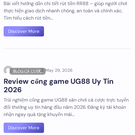
Bài viết hướng dẫn chi tiết rút tiền RR88 – giúp người chơi
thực hiện giao dịch nhanh chóng, an toàn và chính xác.
Tìm hiểu cách rút tiền...
Discover More
Adminpbn
May 29, 2026
BLOG CÁ CƯỢC
Review cổng game UG88 Uy Tín
2026
Trải nghiệm cổng game UG88 sân chơi cá cược trực tuyến
đổi thưởng uy tín hàng đầu năm 2026. Đăng ký tài khoản
nhận ngay quà tặng khuyến mãi...
Discover More