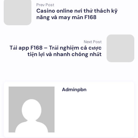
Prev Post
Casino online nơi thử thách kỹ
năng và may mắn F168
Next Post
Tải app F168 – Trải nghiệm cá cược
tiện lợi và nhanh chóng nhất
Adminpbn