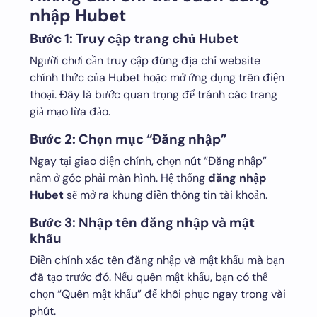
nhập Hubet
Bước 1: Truy cập trang chủ Hubet
Người chơi cần truy cập đúng địa chỉ website
chính thức của Hubet hoặc mở ứng dụng trên điện
thoại. Đây là bước quan trọng để tránh các trang
giả mạo lừa đảo.
Bước 2: Chọn mục “Đăng nhập”
Ngay tại giao diện chính, chọn nút “Đăng nhập”
nằm ở góc phải màn hình. Hệ thống
đăng nhập
Hubet
sẽ mở ra khung điền thông tin tài khoản.
Bước 3: Nhập tên đăng nhập và mật
khẩu
Điền chính xác tên đăng nhập và mật khẩu mà bạn
đã tạo trước đó. Nếu quên mật khẩu, bạn có thể
chọn “Quên mật khẩu” để khôi phục ngay trong vài
phút.