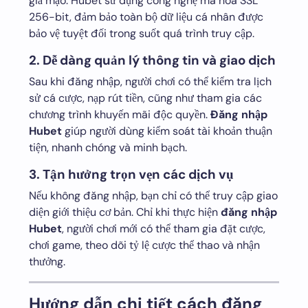
giả mạo. Hubet sử dụng công nghệ mã hóa SSL
256-bit, đảm bảo toàn bộ dữ liệu cá nhân được
bảo vệ tuyệt đối trong suốt quá trình truy cập.
2. Dễ dàng quản lý thông tin và giao dịch
Sau khi đăng nhập, người chơi có thể kiểm tra lịch
sử cá cược, nạp rút tiền, cũng như tham gia các
chương trình khuyến mãi độc quyền.
Đăng nhập
Hubet
giúp người dùng kiểm soát tài khoản thuận
tiện, nhanh chóng và minh bạch.
3. Tận hưởng trọn vẹn các dịch vụ
Nếu không đăng nhập, bạn chỉ có thể truy cập giao
diện giới thiệu cơ bản. Chỉ khi thực hiện
đăng nhập
Hubet
, người chơi mới có thể tham gia đặt cược,
chơi game, theo dõi tỷ lệ cược thể thao và nhận
thưởng.
Hướng dẫn chi tiết cách đăng