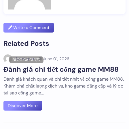
Write a Comment
Related Posts
Adminpbn
June 01, 2026
BLOG CÁ CƯỢC
Đánh giá chi tiết cổng game MM88
Đánh giá khách quan và chi tiết nhất về cổng game MM88.
Khám phá chất lượng dịch vụ, kho game đẳng cấp và lý do
tại sao cổng game...
Discover More