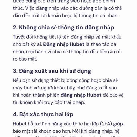
được cung cấp trên trang web hoặc app chính
thức. Việc đăng nhập vào các đường dẫn lạ có thể
dẫn đến mất tài khoản hoặc lộ thông tin cá nhân.
2. Không chia sẻ thông tin đăng nhập
Tuyệt đối không tiết lộ tên đăng nhập và mật khẩu
cho bất kỳ ai.
Đăng nhập Hubet
là thao tác cá
nhân, mọi hành vi chia sẻ thông tin đều tiềm ẩn rủi
ro bảo mật.
3. Đăng xuất sau khi sử dụng
Nếu bạn sử dụng thiết bị công cộng hoặc chia sẻ
máy tính với người khác, hãy nhớ đăng xuất sau
khi hoàn thành phiên
đăng nhập Hubet
để bảo vệ
tài khoản khỏi truy cập trái phép.
4. Bật xác thực hai lớp
Hubet hỗ trợ tính năng xác thực hai lớp (2FA) giúp
bảo mật tài khoản cao hơn. Mỗi khi đăng nhập, hệ