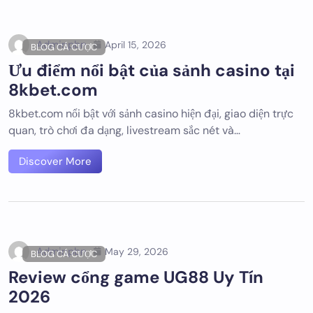
Adminpbn
April 15, 2026
BLOG CÁ CƯỢC
Ưu điểm nổi bật của sảnh casino tại
8kbet.com
8kbet.com nổi bật với sảnh casino hiện đại, giao diện trực
quan, trò chơi đa dạng, livestream sắc nét và…
Discover More
Adminpbn
May 29, 2026
BLOG CÁ CƯỢC
Review cổng game UG88 Uy Tín
2026