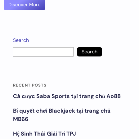
Discover More
Search
Search
RECENT POSTS
Cá cược Saba Sports tại trang chủ Ao88
Bí quyết chơi Blackjack tại trang chủ
MB66
Hệ Sinh Thái Giải Trí TPJ