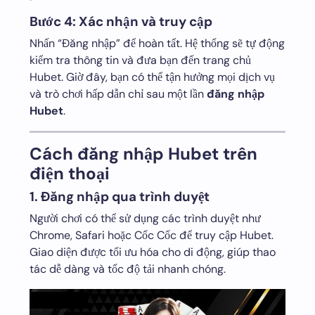
Bước 4: Xác nhận và truy cập
Nhấn “Đăng nhập” để hoàn tất. Hệ thống sẽ tự động
kiểm tra thông tin và đưa bạn đến trang chủ
Hubet. Giờ đây, bạn có thể tận hưởng mọi dịch vụ
và trò chơi hấp dẫn chỉ sau một lần
đăng nhập
Hubet
.
Cách đăng nhập Hubet trên
điện thoại
1. Đăng nhập qua trình duyệt
Người chơi có thể sử dụng các trình duyệt như
Chrome, Safari hoặc Cốc Cốc để truy cập Hubet.
Giao diện được tối ưu hóa cho di động, giúp thao
tác dễ dàng và tốc độ tải nhanh chóng.