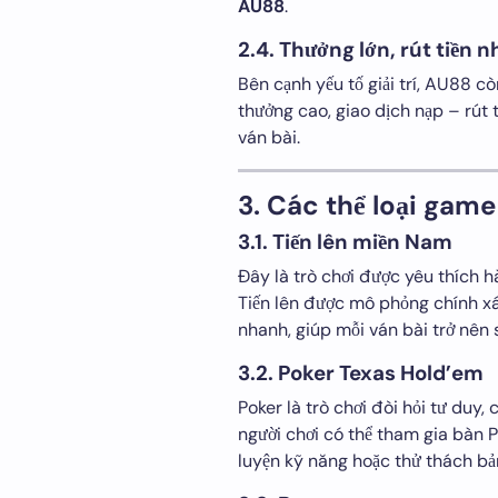
AU88
.
2.4. Thưởng lớn, rút tiền 
Bên cạnh yếu tố giải trí, AU88 c
thưởng cao, giao dịch nạp – rút 
ván bài.
3. Các thể loại gam
3.1. Tiến lên miền Nam
Đây là trò chơi được yêu thích h
Tiến lên được mô phỏng chính x
nhanh, giúp mỗi ván bài trở nên 
3.2. Poker Texas Hold’em
Poker là trò chơi đòi hỏi tư duy,
người chơi có thể tham gia bàn P
luyện kỹ năng hoặc thử thách bả