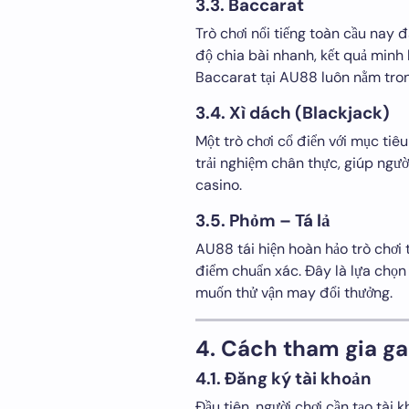
3.3. Baccarat
Trò chơi nổi tiếng toàn cầu nay đ
độ chia bài nhanh, kết quả minh
Baccarat tại AU88 luôn nằm tron
3.4. Xì dách (Blackjack)
Một trò chơi cổ điển với mục tiêu
trải nghiệm chân thực, giúp ngườ
casino.
3.5. Phỏm – Tá lả
AU88 tái hiện hoàn hảo trò chơi 
điểm chuẩn xác. Đây là lựa chọn
muốn thử vận may đổi thưởng.
4. Cách tham gia g
4.1. Đăng ký tài khoản
Đầu tiên, người chơi cần tạo tài