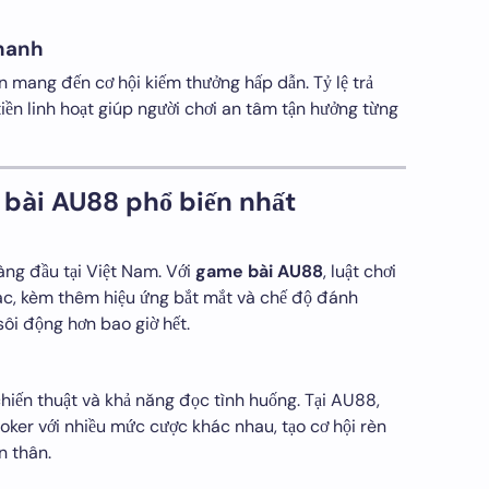
nhanh
òn mang đến cơ hội kiếm thưởng hấp dẫn. Tỷ lệ trả
tiền linh hoạt giúp người chơi an tâm tận hưởng từng
e bài AU88 phổ biến nhất
àng đầu tại Việt Nam. Với
game bài AU88
, luật chơi
ác, kèm thêm hiệu ứng bắt mắt và chế độ đánh
sôi động hơn bao giờ hết.
 chiến thuật và khả năng đọc tình huống. Tại AU88,
oker với nhiều mức cược khác nhau, tạo cơ hội rèn
n thân.