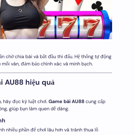
cần chờ chia bài và bắt đầu thi đấu. Hệ thống tự động
u mỗi ván, đảm bảo chính xác và minh bạch.
i AU88 hiệu quả
, hãy đọc kỹ luật chơi.
Game bài AU88
cung cấp
hòng, giúp bạn làm quen dễ dàng.
nh
nh nhiều phần để chơi lâu hơn và tránh thua lỗ