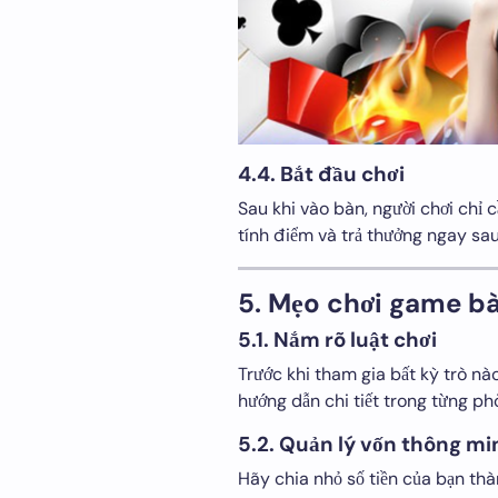
4.4. Bắt đầu chơi
Sau khi vào bàn, người chơi chỉ 
tính điểm và trả thưởng ngay sa
5. Mẹo chơi game bà
5.1. Nắm rõ luật chơi
Trước khi tham gia bất kỳ trò nào
hướng dẫn chi tiết trong từng p
5.2. Quản lý vốn thông mi
Hãy chia nhỏ số tiền của bạn thà