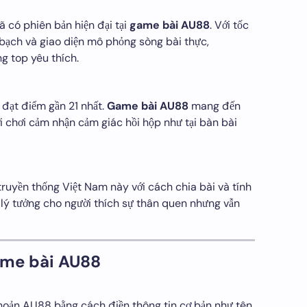
ã có phiên bản hiện đại tại
game bài AU88
. Với tốc
 bạch và giao diện mô phỏng sòng bài thực,
g top yêu thích.
 đạt điểm gần 21 nhất.
Game bài AU88
mang đến
i chơi cảm nhận cảm giác hồi hộp như tại bàn bài
truyền thống Việt Nam này với cách chia bài và tính
 lý tưởng cho người thích sự thân quen nhưng vẫn
ame bài AU88
 khoản AU88 bằng cách điền thông tin cơ bản như tên,