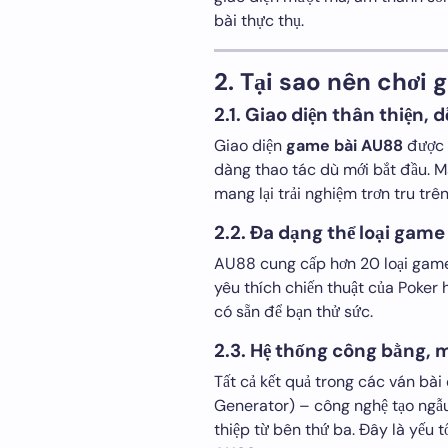
bài thực thụ.
2. Tại sao nên chơi
2.1. Giao diện thân thiện, 
Giao diện
game bài AU88
được t
dàng thao tác dù mới bắt đầu. Mà
mang lại trải nghiệm trơn tru trên
2.2. Đa dạng thể loại game
AU88 cung cấp hơn 20 loại game 
yêu thích chiến thuật của Poker 
có sẵn để bạn thử sức.
2.3. Hệ thống công bằng, 
Tất cả kết quả trong các ván b
Generator) – công nghệ tạo ngẫu
thiệp từ bên thứ ba. Đây là yếu 