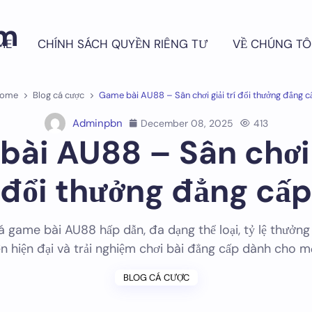
om
ME
CHÍNH SÁCH QUYỀN RIÊNG TƯ
VỀ CHÚNG TÔ
ome
Blog cá cược
Game bài AU88 – Sân chơi giải trí đổi thưởng đẳng c
Adminpbn
December 08, 2025
413
ài AU88 – Sân chơi g
đổi thưởng đẳng cấp
game bài AU88 hấp dẫn, đa dạng thể loại, tỷ lệ thưởng
ện hiện đại và trải nghiệm chơi bài đẳng cấp dành cho mọi
BLOG CÁ CƯỢC